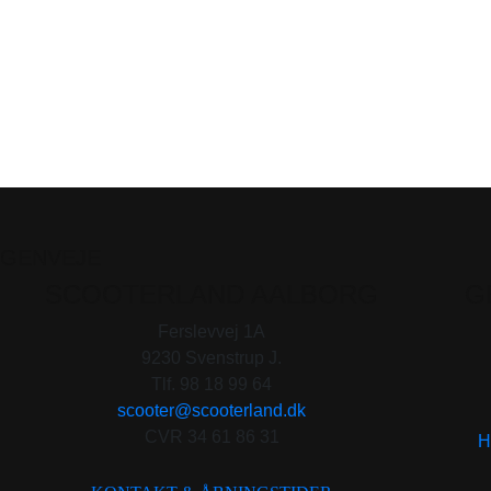
GENVEJE
SCOOTERLAND AALBORG
G
Ferslevvej 1A
9230 Svenstrup J.
Tlf. 98 18 99 64
scooter@scooterland.dk
CVR 34 61 86 31
H