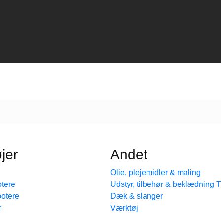
jer
Andet
Olie, plejemidler & maling
tere
Udstyr, tilbehør & beklædning
ootere
Dæk & slanger
r
Værktøj