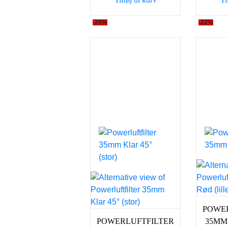
129,00 kr..
98,00 kr..
-29%
-22%
POWE
POWERLUFTFILTER
35MM 