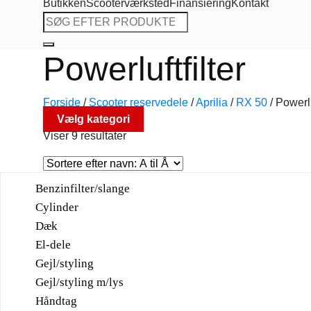
Butikken
Scooterværksted
Finansiering
Kontakt
Søg
efter:
Powerluftfilter
Forside
/
Scooter reservedele
/
Aprilia
/
RX 50
/
Powerluf
Vælg kategori
Viser 9 resultater
Benzinfilter/slange
Cylinder
Dæk
El-dele
Gejl/styling
Gejl/styling m/lys
Håndtag