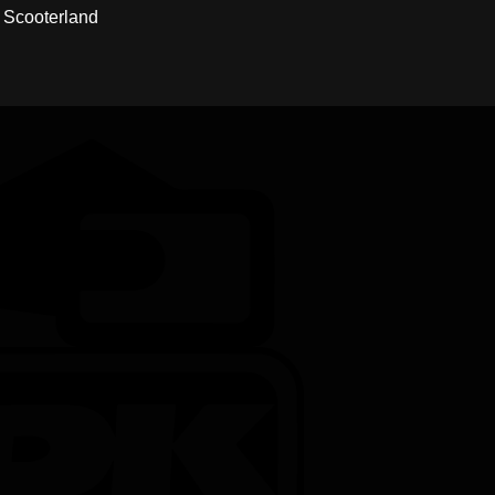
ra Scooterland
Credit
Card
DanKort