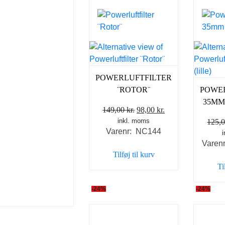
POWERLUFTFILTER
¨ROTOR¨
POWE
35MM
Den
Den
149,00
kr.
98,00
kr.
inkl. moms
oprindelige
aktuelle
125,
Varenr: NC144
pris
pris
Varen
var:
er:
Tilføj til kurv
149,00 kr..
98,00 kr..
Ti
-24%
-24%