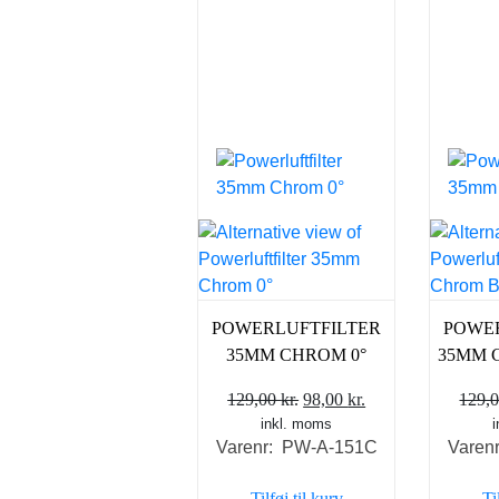
POWERLUFTFILTER
POWE
35MM CHROM 0°
35MM 
Den
Den
129,00
kr.
98,00
kr.
129,
inkl. moms
oprindelige
aktuelle
Varenr: PW-A-151C
Varen
pris
pris
var:
er:
Tilføj til kurv
Ti