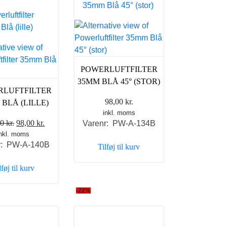
POWERLUFTFILTER
35MM BLÅ 45° (STOR)
RLUFTFILTER
98,00
kr.
 BLÅ (LILLE)
inkl. moms
Den
Den
00
kr.
98,00
kr.
Varenr: PW-A-134B
inkl. moms
oprindelige
aktuelle
r: PW-A-140B
Tilføj til kurv
pris
pris
var:
er:
lføj til kurv
125,00 kr..
98,00 kr..
-22%