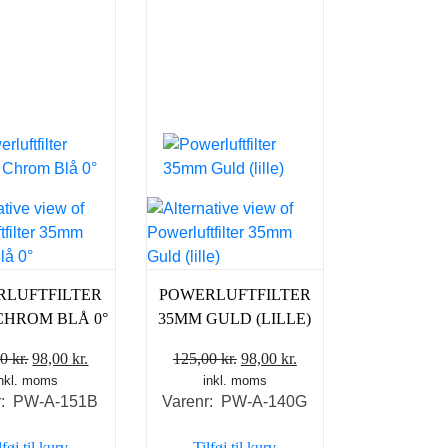
RLUFTFILTER
POWERLUFTFILTER
CHROM BLÅ 0°
35MM GULD (LILLE)
Den
Den
Den
Den
00
kr.
98,00
kr.
125,00
kr.
98,00
kr.
inkl. moms
oprindelige
aktuelle
inkl. moms
oprindelige
aktuelle
r: PW-A-151B
Varenr: PW-A-140G
pris
pris
pris
pris
var:
er:
var:
er:
lføj til kurv
Tilføj til kurv