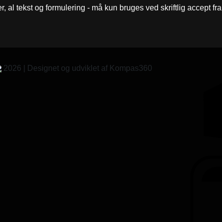
er, al tekst og formulering - må kun bruges ved skriftlig accept f
2026 | Designet og udviklet af Kompas360