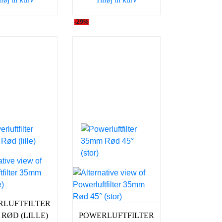
129,00 kr..
98,00 kr..
125,00 kr..
98,00 kr..
-29%
RLUFTFILTER
RØD (LILLE)
POWERLUFTFILTER