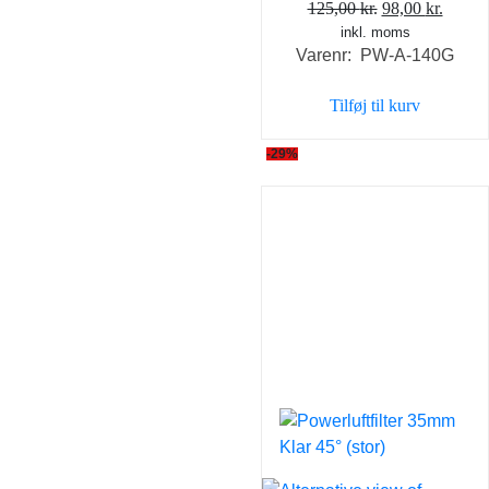
Den
Den
125,00
kr.
98,00
kr.
inkl. moms
oprindelige
aktuel
Varenr: PW-A-140G
pris
pris
var:
er:
Tilføj til kurv
125,00 kr..
98,00 
-29%