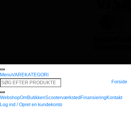
Menu
VAREKATEGORI
Søg
Forside
efter:
Webshop
Om
Butikken
Scooterværksted
Finansiering
Kontakt
Log ind / Opret en kundekonto