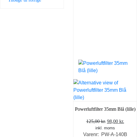
Powerluftfilter 35mm Blå (lille)
Den
Den
125,00
kr.
98,00
kr.
inkl. moms
oprindelige
aktuel
Varenr: PW-A-140B
pris
pris