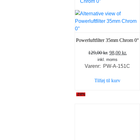
Powerluftfilter 35mm Chrom 0°
Den
Den
129,00
kr.
98,00
kr.
inkl. moms
oprindelige
aktuel
Varenr: PW-A-151C
pris
pris
var:
er:
Tilføj til kurv
129,00 kr..
98,00 
-24%