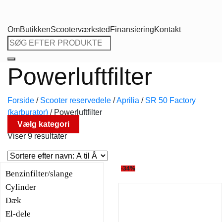
Om
Butikken
Scooterværksted
Finansiering
Kontakt
Søg
efter:
Powerluftfilter
Forside
/
Scooter reservedele
/
Aprilia
/
SR 50 Factory
(karburator)
/
Powerluftfilter
Vælg kategori
Viser 9 resultater
-34%
Benzinfilter/slange
Cylinder
Dæk
El-dele