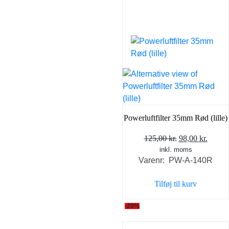
Powerluftfilter 35mm Rød (lille)
Den
Den
125,00
kr.
98,00
kr.
inkl. moms
oprindelige
aktuel
Varenr: PW-A-140R
pris
pris
var:
er:
Tilføj til kurv
125,00 kr..
98,00 
-29%