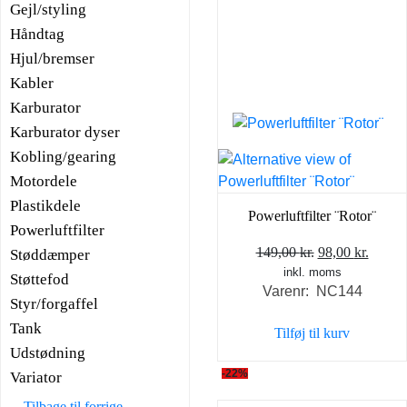
Gejl/styling
Håndtag
Hjul/bremser
Kabler
Karburator
Karburator dyser
Kobling/gearing
Motordele
Plastikdele
Powerluftfilter ¨Rotor¨
Powerluftfilter
Den
Den
149,00
kr.
98,00
kr.
Støddæmper
inkl. moms
oprindelige
aktuel
Støttefod
Varenr: NC144
pris
pris
Styr/forgaffel
var:
er:
Tank
Tilføj til kurv
149,00 kr..
98,00 
Udstødning
-22%
Variator
Tilbage til forrige