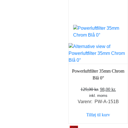
Powerluftfilter 35mm Chrom
Blå 0°
Den
Den
129,00
kr.
98,00
kr.
inkl. moms
oprindelige
aktuel
Varenr: PW-A-151B
pris
pris
var:
er:
Tilføj til kurv
129,00 kr..
98,00 
-22%