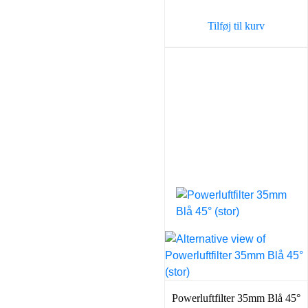
var:
er:
Tilføj til kurv
125,00 kr..
98,00 
Powerluftfilter 35mm Blå 45°