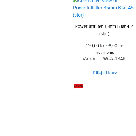
Powerluftfilter 35mm Klar 45°
(stor)
Den
Den
139,00
kr.
98,00
kr.
inkl. moms
oprindelige
aktuel
Varenr: PW-A-134K
pris
pris
var:
er:
Tilføj til kurv
139,00 kr..
98,00 
-22%