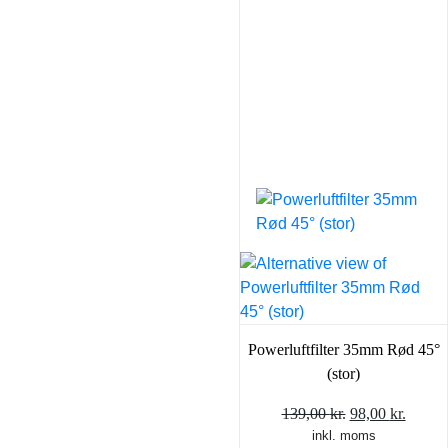
Powerluftfilter 35mm Rød 45°
(stor)
Den
Den
139,00
kr.
98,00
kr.
inkl. moms
oprindelige
aktuel