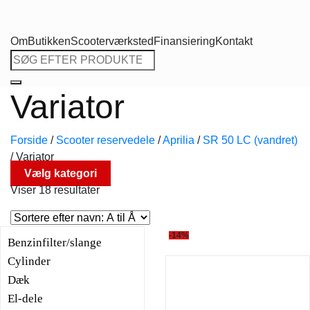
Om
Butikken
Scooterværksted
Finansiering
Kontakt
Søg
efter:
Variator
Forside
/
Scooter reservedele
/
Aprilia
/
SR 50 LC (vandret)
/
Variator
Vælg kategori
Viser 18 resultater
-14%
Benzinfilter/slange
Cylinder
Dæk
El-dele