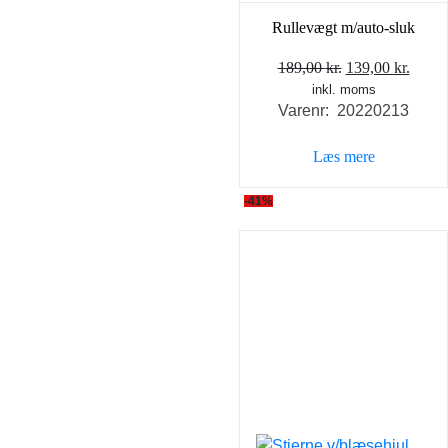
Rullevægt m/auto-sluk
Den
Den
189,00
kr.
139,00
kr.
inkl. moms
oprindelige
aktue
Varenr: 20220213
pris
pris
var:
er:
Læs mere
189,00 kr..
139,0
-41%