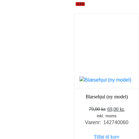
-13%
Blæsehjul (ny model)
Den
Den
79,00
kr.
69,00
kr.
inkl. moms
oprindelige
aktuel
Varenr: 142740060
pris
pris
var:
er:
Tilføj til kurv
79,00 kr..
69,00 k