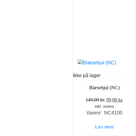
Ikke på lager
Blæsehjul (NC)
Den
Den
149,00
kr.
99,00
kr.
inkl. moms
oprindelige
aktuel
Varenr: NC4100
pris
pris
var:
er:
Læs mere
149,00 kr..
99,00 