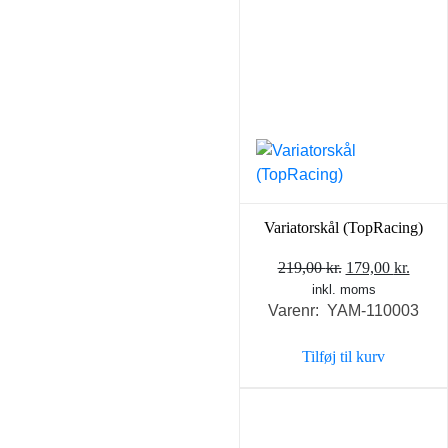
Variatorskål (TopRacing)
Den
Den
219,00
kr.
179,00
kr.
inkl. moms
oprindelige
aktue
Varenr: YAM-110003
pris
pris
var:
er:
Tilføj til kurv
219,00 kr..
179,0