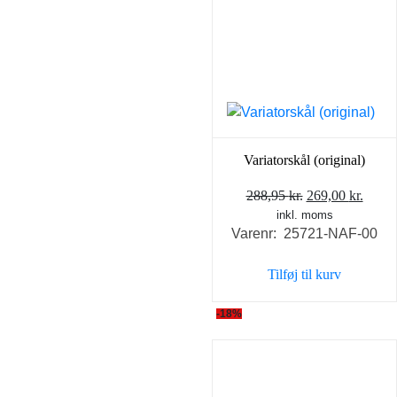
Variatorskål (original)
Den
Den
288,95
kr.
269,00
kr.
inkl. moms
oprindelige
aktue
Varenr: 25721-NAF-00
pris
pris
var:
er:
Tilføj til kurv
288,95 kr..
269,0
-18%