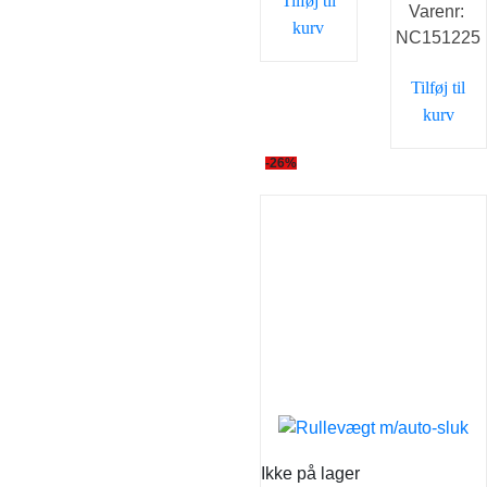
Tilføj til
Varenr:
pris
pr
kurv
NC151225
var:
er
75,00 kr..
49
Tilføj til
kurv
-26%
Ikke på lager