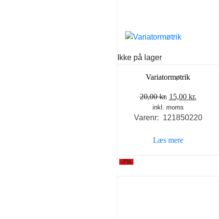
Ikke på lager
Variatormøtrik
Den
Den
20,00
kr.
15,00
kr.
inkl. moms
oprindelige
aktuel
Varenr: 121850220
pris
pris
var:
er:
Læs mere
20,00 kr..
15,00 k
-7%