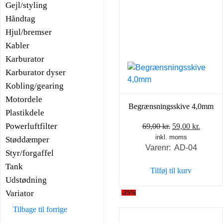
Gejl/styling
Håndtag
Hjul/bremser
Kabler
Karburator
Karburator dyser
Kobling/gearing
Motordele
Begrænsningsskive 4,0mm
Plastikdele
Powerluftfilter
Den
Den
69,00
kr.
59,00
kr.
inkl. moms
oprindelige
aktuel
Støddæmper
Varenr: AD-04
pris
pris
Styr/forgaffel
var:
er:
Tank
Tilføj til kurv
69,00 kr..
59,00 k
Udstødning
Variator
-25%
Tilbage til forrige