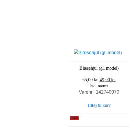
Blæsehjul (gl. model)
Den
Den
65,00
kr.
49,00
kr.
inkl. moms
oprindelige
aktuel
Varenr: 142740070
pris
pris
var:
er:
Tilføj til kurv
65,00 kr..
49,00 k
-34%