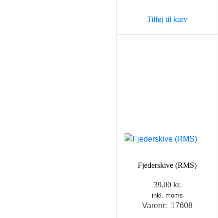
var:
er:
Tilføj til kurv
198,00 kr..
129,0
Fjederskive (RMS)
39,00
kr.
inkl. moms
Varenr: 17608