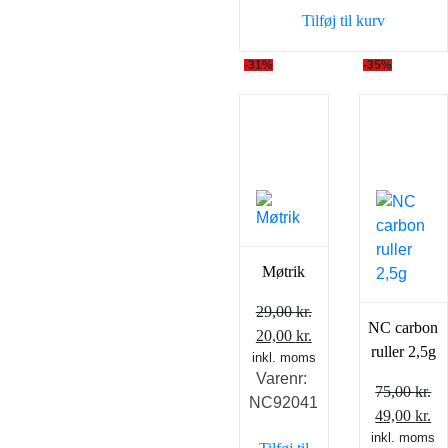
Tilføj til kurv
-31%
-35%
Møtrik
29,00
kr.
NC carbon
Den
Den
20,00
kr.
ruller 2,5g
inkl. moms
oprindelige
aktuelle
Varenr:
pris
pris
75,00
kr.
NC92041
var:
er:
Den
D
49,00
kr.
29,00 kr..
20,00 kr..
inkl. moms
oprindelig
ak