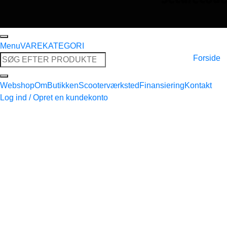
Menu
VAREKATEGORI
Søg
Forside
efter:
Webshop
Om
Butikken
Scooterværksted
Finansiering
Kontakt
Log ind / Opret en kundekonto