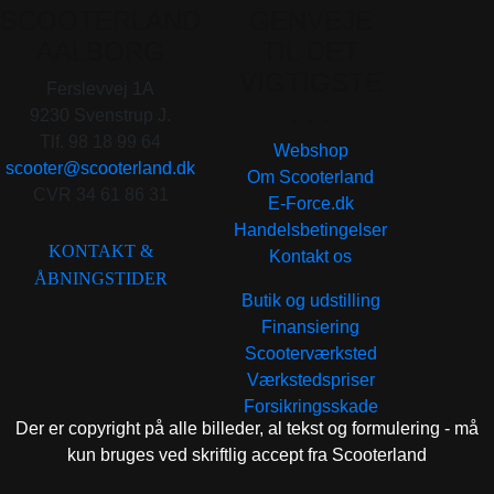
SCOOTERLAND
GENVEJE
AALBORG
TIL DET
VIGTIGSTE
Ferslevvej 1A
. . .
9230 Svenstrup J.
Tlf. 98 18 99 64
Webshop
scooter@scooterland.dk
Om Scooterland
CVR 34 61 86 31
E-Force.dk
Handelsbetingelser
KONTAKT &
Kontakt os
ÅBNINGSTIDER
Butik og udstilling
Finansiering
Scooterværksted
Værkstedspriser
Forsikringsskade
Der er copyright på alle billeder, al tekst og formulering - må
kun bruges ved skriftlig accept fra Scooterland