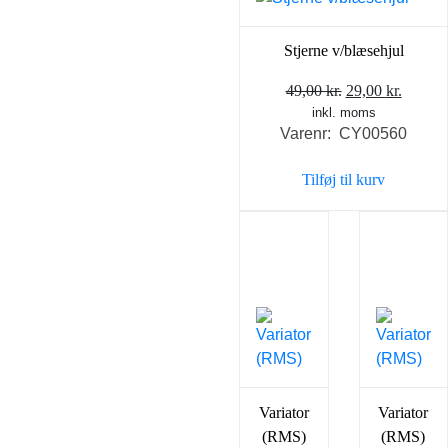
Stjerne v/blæsehjul
Den
Den
49,00
kr.
29,00
kr.
inkl. moms
oprindelige
aktuel
Varenr: CY00560
pris
pris
var:
er:
Tilføj til kurv
49,00 kr..
29,00 k
Variator
Variator
(RMS)
(RMS)