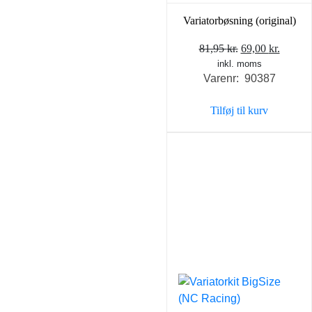
Variatorbøsning (original)
Den
Den
81,95
kr.
69,00
kr.
inkl. moms
oprindelige
aktuel
Varenr: 90387
pris
pris
var:
er:
Tilføj til kurv
81,95 kr..
69,00 k