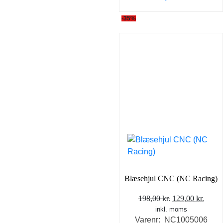
-35%
Blæsehjul CNC (NC Racing)
Den
Den
198,00
kr.
129,00
kr.
inkl. moms
oprindelige
aktue
Varenr: NC1005006
pris
pris