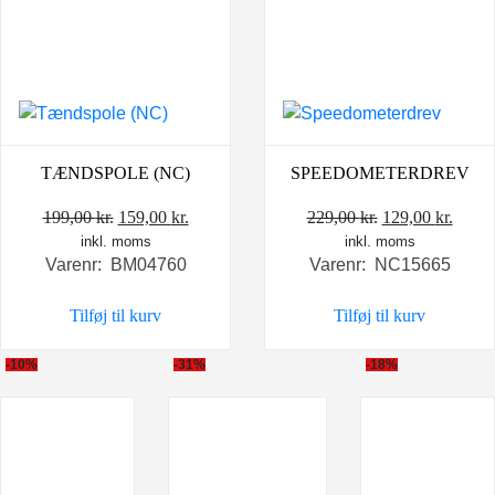
TÆNDSPOLE (NC)
SPEEDOMETERDREV
Den
Den
Den
Den
199,00
kr.
159,00
kr.
229,00
kr.
129,00
kr.
inkl. moms
oprindelige
aktuelle
inkl. moms
oprindelige
aktue
Varenr: BM04760
Varenr: NC15665
pris
pris
pris
pris
var:
er:
var:
er:
Tilføj til kurv
Tilføj til kurv
199,00 kr..
159,00 kr..
229,00 kr..
129,0
-10%
-31%
-18%