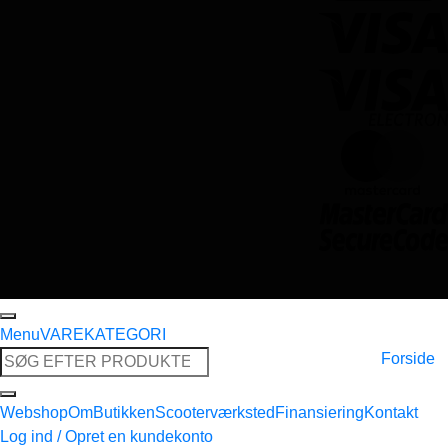
Menu
VAREKATEGORI
Søg
Forside
efter:
Webshop
Om
Butikken
Scooterværksted
Finansiering
Kontakt
Log ind / Opret en kundekonto