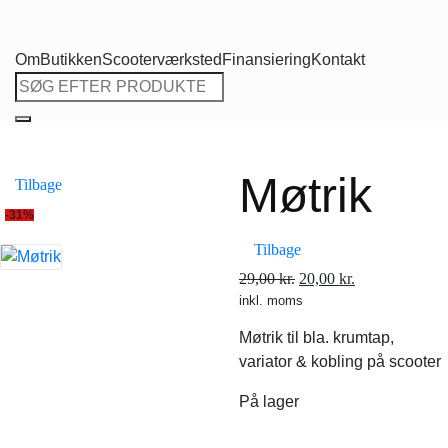
Om
Butikken
Scooterværksted
Finansiering
Kontakt
Søg
efter:
Møtrik
Tilbage
-31%
Tilbage
Den
Den
29,00
kr.
20,00
kr.
inkl. moms
oprindelige
aktuelle
pris
pris
Møtrik til bla. krumtap,
var:
er:
variator & kobling på scooter
29,00 kr..
20,00 kr..
På lager