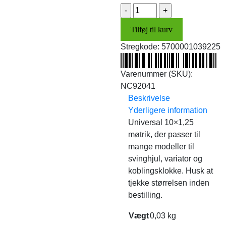
Møtrik
antal
Tilføj til kurv
Stregkode:
5700001039225
Varenummer (SKU):
NC92041
Beskrivelse
Yderligere information
Universal 10×1,25
møtrik, der passer til
mange modeller til
svinghjul, variator og
koblingsklokke. Husk at
tjekke størrelsen inden
bestilling.
Vægt
0,03 kg