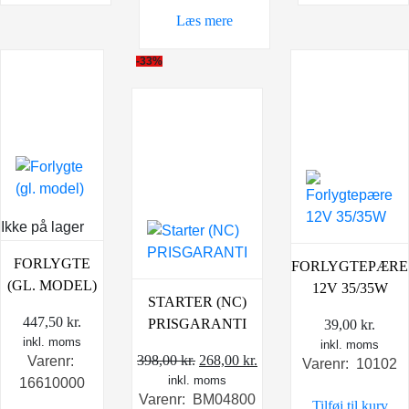
var:
er:
Læs mere
289,00 kr..
199,00 kr..
-33%
Ikke på lager
FORLYGTE
FORLYGTEPÆRE
(GL. MODEL)
12V 35/35W
STARTER (NC)
447,50
kr.
PRISGARANTI
39,00
kr.
inkl. moms
inkl. moms
Den
Den
398,00
kr.
268,00
kr.
Varenr:
Varenr: 10102
inkl. moms
oprindelige
aktuelle
16610000
Varenr: BM04800
pris
pris
Tilføj til kurv