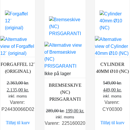
FORGAFFEL 12¨
CYLINDER
(ORIGINAL)
40MM Ø10 (NC)
Ikke på lager
2.363,00
kr.
549,00
kr.
BREMSESKIVE
Den
Den
Den
Den
2.135,00
kr.
449,00
kr.
(NC)
oprindelige
inkl. moms
aktuelle
oprindelige
inkl. moms
aktu
PRISGARANTI
Varenr:
Varenr:
pris
pris
pris
pris
P24430066D02
CY00300
Den
Den
var:
er:
var:
er:
289,00
kr.
199,00
kr.
inkl. moms
oprindelige
aktuelle
2.363,00 kr..
2.135,00 kr..
549,00 kr..
449,
Tilføj til kurv
Tilføj til kurv
Varenr: 225160020
pris
pris