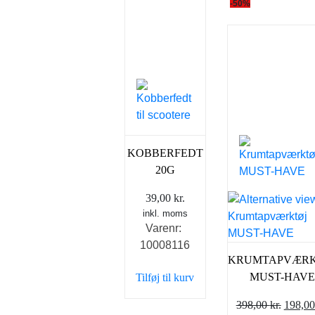
-50%
KOBBERFEDT
20G
39,00
kr.
inkl. moms
Varenr:
10008116
KRUMTAPVÆRK
MUST-HAV
Tilføj til kurv
Den
398,00
kr.
198,0