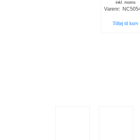
inkl. moms
oprind
Varenr: NC505
pris
var:
Tilføj til kurv
398,00