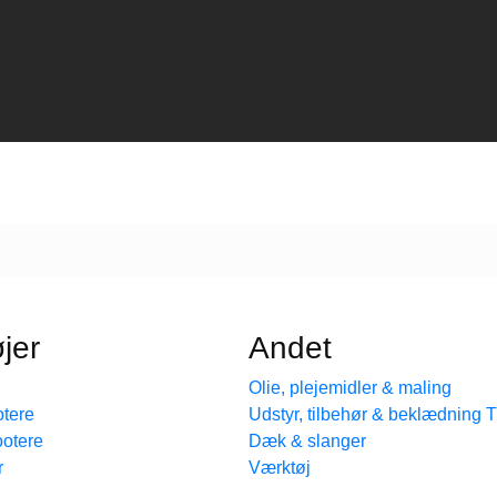
jer
Andet
Olie, plejemidler & maling
tere
Udstyr, tilbehør & beklædning
ootere
Dæk & slanger
r
Værktøj