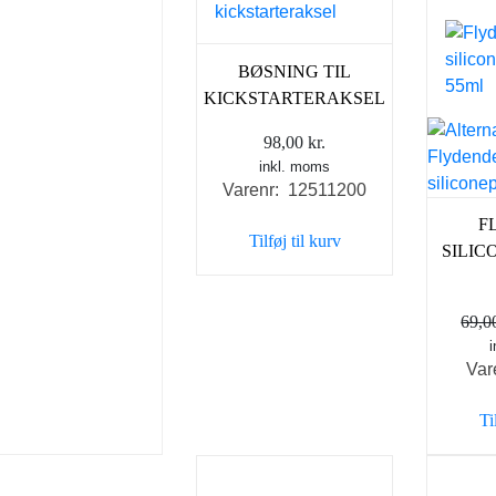
BØSNING TIL
KICKSTARTERAKSEL
98,00
kr.
inkl. moms
Varenr: 12511200
F
Tilføj til kurv
SILIC
69,
Var
Ti