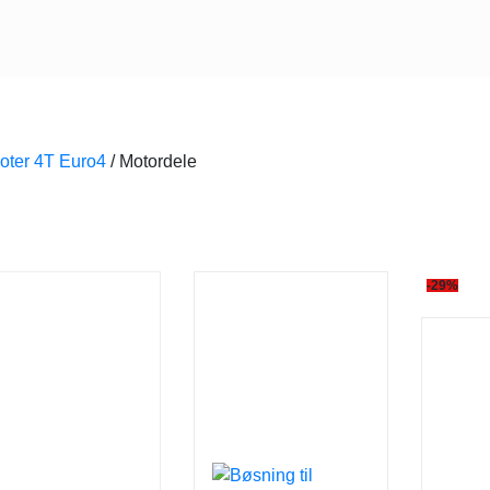
oter 4T Euro4
/
Motordele
-29%