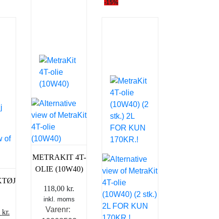
-15%
METRAKIT 4T-
OLIE (10W40)
TØJ
118,00
kr.
E
inkl. moms
Varenr:
Den
0
kr.