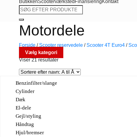
Butikken
Scooterværksted
Finansiering
Kontakt
Søg
efter:
Motordele
Forside
/
Scooter reservedele
/
Scooter 4T Euro4
/
Sco
Vælg kategori
Viser 21 resultater
Benzinfilter/slange
Cylinder
Dæk
El-dele
Gejl/styling
Håndtag
Hjul/bremser