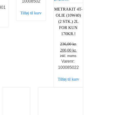
10008502
elige
aktuelle
401
pris
METRAKIT 4T-
Tilføj til kurv
er:
OLIE (10W40)
 kr..
198,00 kr..
(2 STK.) 2L
FOR KUN
170KR.!
236,00
kr.
Den
Den
200,00
kr.
oprindelige
inkl. moms
aktuelle
Varenr:
pris
pris
100085022
var:
er:
236,00 kr..
200,00 kr..
Tilføj til kurv