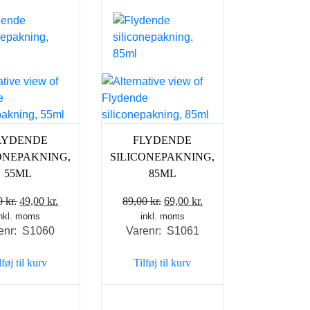
LYDENDE
FLYDENDE
ONEPAKNING,
SILICONEPAKNING,
55ML
85ML
Den
Den
Den
Den
00
kr.
49,00
kr.
89,00
kr.
69,00
kr.
inkl. moms
oprindelige
aktuelle
inkl. moms
oprindelige
aktuelle
enr: S1060
Varenr: S1061
pris
pris
pris
pris
var:
er:
var:
er:
lføj til kurv
Tilføj til kurv
69,00 kr..
49,00 kr..
89,00 kr..
69,00 kr..