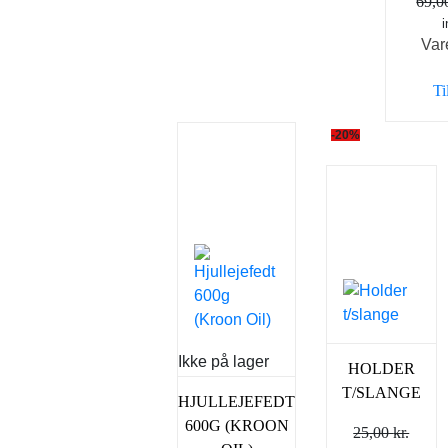
69,
Var
Ti
-20%
Ikke på lager
HOLDER
T/SLANGE
HJULLEJEFEDT
600G (KROON
25,00
kr.