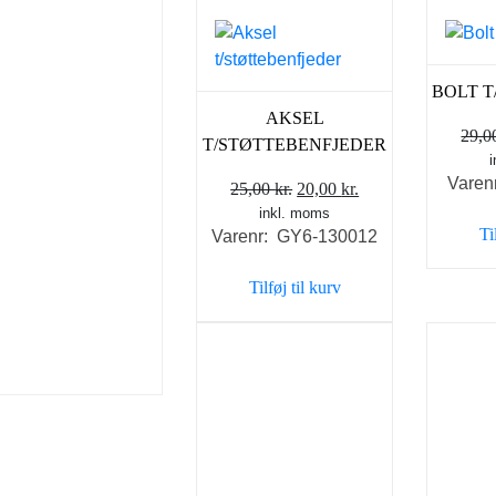
BOLT 
AKSEL
29,
T/STØTTEBENFJEDER
Varen
Den
Den
25,00
kr.
20,00
kr.
inkl. moms
oprindelige
aktuelle
Ti
Varenr: GY6-130012
pris
pris
var:
er:
Tilføj til kurv
25,00 kr..
20,00 kr..