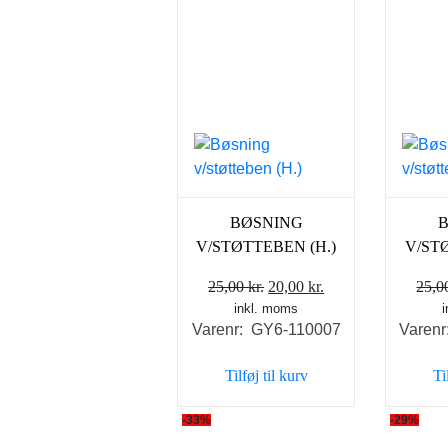
BØSNING
V/STØTTEBEN (H.)
V/ST
Den
Den
25,00
kr.
20,00
kr.
25,
inkl. moms
oprindelige
aktuelle
Varenr: GY6-110007
Varen
pris
pris
var:
er:
Tilføj til kurv
Ti
25,00 kr..
20,00 kr..
-33%
-29%