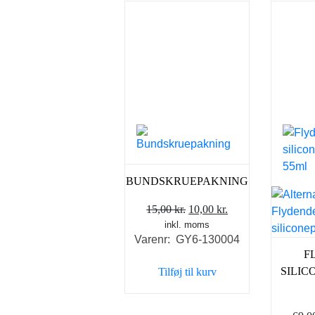
BUNDSKRUEPAKNING
Den
Den
15,00
kr.
10,00
kr.
inkl. moms
oprindelige
aktuelle
Varenr: GY6-130004
pris
pris
F
var:
er:
SILIC
Tilføj til kurv
15,00 kr..
10,00 kr..