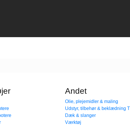
jer
Andet
Olie, plejemidler & maling
tere
Udstyr, tilbehør & beklædning
ootere
Dæk & slanger
r
Værktøj