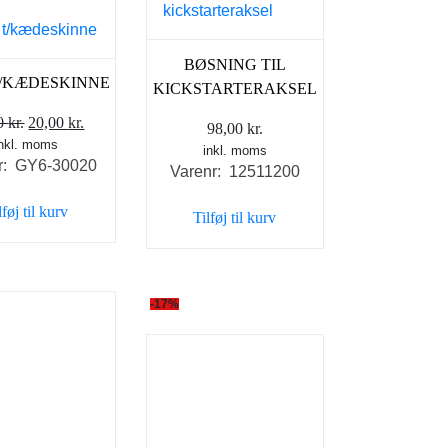
BØSNING TIL
T/KÆDESKINNE
KICKSTARTERAKSEL
Den
Den
00
kr.
20,00
kr.
98,00
kr.
inkl. moms
oprindelige
aktuelle
inkl. moms
r: GY6-30020
pris
pris
Varenr: 12511200
var:
er:
lføj til kurv
Tilføj til kurv
29,00 kr..
20,00 kr..
-17%