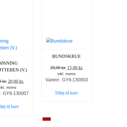
BUNDSKRUE
BØSNING
Den
Den
20,00
kr.
15,00
kr.
ØTTEBEN (V.)
inkl. moms
oprindelige
aktuelle
Varenr: GY6-130003
Den
Den
pris
pris
00
kr.
20,00
kr.
inkl. moms
oprindelige
aktuelle
var:
er:
Tilføj til kurv
r: GY6-130007
pris
pris
20,00 kr..
15,00 kr..
var:
er:
lføj til kurv
25,00 kr..
20,00 kr..
-22%