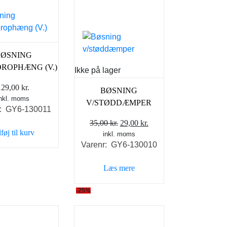
BØSNING
ROPHÆNG (V.)
Ikke på lager
129,00
kr.
BØSNING
inkl. moms
V/STØDDÆMPER
r: GY6-130011
Den
Den
35,00
kr.
29,00
kr.
lføj til kurv
inkl. moms
oprindelige
aktuelle
Varenr: GY6-130010
pris
pris
var:
er:
Læs mere
35,00 kr..
29,00 kr..
-25%