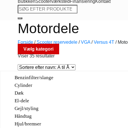
Butikken
Scooterværksted
Finansiering
Kontakt
Søg
efter:
Motordele
Forside
/
Scooter reservedele
/
VGA
/
Versus 4T
/
Moto
Vælg kategori
Viser 35 resultater
Benzinfilter/slange
Cylinder
Dæk
El-dele
Gejl/styling
Håndtag
Hjul/bremser