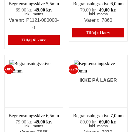
Begrænsningsskive 5,5mm
Begrænsningsskive 6,0mm
Den
Den
Den
Den
69,00
kr.
49,00
kr.
79,00
kr.
49,00
kr.
inkl. moms
oprindelige
aktuelle
inkl. moms
oprindelige
aktuell
pris
pris
pris
pris
Varenr: P1121-080000-
Varenr: 7860
var:
er:
var:
er:
0
69,00 kr..
49,00 kr..
79,00 kr..
49,00 kr
Tilføj til kurv
Tilføj til kurv
-38%
-22%
IKKE PÅ LAGER
Begrænsningsskive 6,5mm
Begrænsningsskive 7,0mm
Den
Den
Den
Den
79,00
kr.
49,00
kr.
89,00
kr.
69,00
kr.
inkl. moms
oprindelige
aktuelle
inkl. moms
oprindelige
aktuell
pris
pris
pris
pris