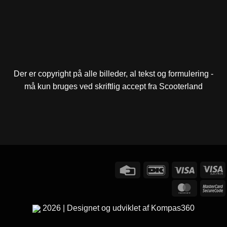
Der er copyright på alle billeder, al tekst og formulering -
må kun bruges ved skriftlig accept fra Scooterland
Credit
DanKort
Visa
V
Card
E
MasterC
M
2
2026 | Designet og udviklet af Kompas360