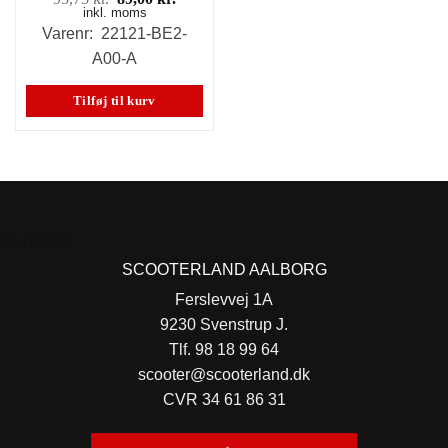
inkl. moms
oprindelige
aktuelle
pris
pris
Varenr: 22121-BE2-
var:
er:
A00-A
93,75 kr..
89,00 kr..
Tilføj til kurv
GENVEJE
SCOOTERLAND AALBORG
Ferslevvej 1A
9230 Svenstrup J.
Tlf. 98 18 99 64
scooter@scooterland.dk
CVR 34 61 86 31