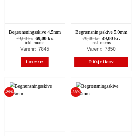
Begrænsningsskive 4,5mm
Begrænsningsskive 5,0mm
Den
Den
Den
Den
79,00
kr.
69,00
kr.
79,00
kr.
49,00
kr.
inkl. moms
oprindelige
aktuelle
inkl. moms
oprindelige
aktuell
pris
pris
pris
pris
Varenr: 7845
Varenr: 7850
var:
er:
var:
er:
79,00 kr..
69,00 kr..
79,00 kr..
49,00 kr
Læs mere
Tilføj til kurv
-29%
-38%