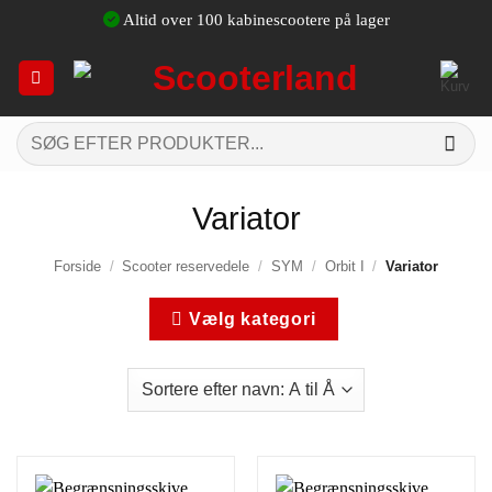
Fortsæt
Altid over 100 kabinescootere på lager
til
indhold
Søg
efter:
Variator
Forside
/
Scooter reservedele
/
SYM
/
Orbit I
/
Variator
Vælg kategori