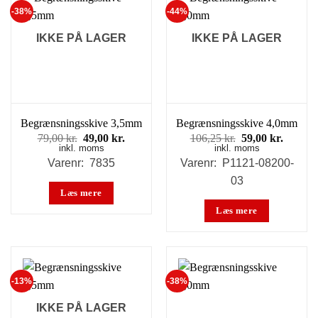
-38%
-44%
IKKE PÅ LAGER
IKKE PÅ LAGER
Begrænsningsskive 3,5mm
Begrænsningsskive 4,0mm
Den
Den
Den
Den
79,00
kr.
49,00
kr.
106,25
kr.
59,00
kr.
inkl. moms
oprindelige
aktuelle
inkl. moms
oprindelige
aktuell
pris
pris
pris
pris
Varenr: 7835
Varenr: P1121-08200-
var:
er:
var:
er:
03
79,00 kr..
49,00 kr..
106,25 kr..
59,00 k
Læs mere
Læs mere
-13%
-38%
IKKE PÅ LAGER