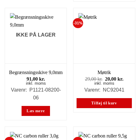
-31%
IKKE PÅ LAGER
Begrænsningsskive 9,0mm
Møtrik
Den
Den
91,00
kr.
29,00
kr.
20,00
kr.
inkl. moms
inkl. moms
oprindelige
aktuell
pris
pris
Varenr: P1121-08200-
Varenr: NC92041
var:
er:
06
29,00 kr..
20,00 kr
Tilføj til kurv
Læs mere