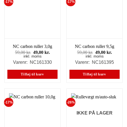
-17%
-17%
NC carbon ruller 3,0g
NC carbon ruller 9,5g
Den
Den
Den
Den
59,00
kr.
49,00
kr.
59,00
kr.
49,00
kr.
inkl. moms
oprindelige
aktuelle
inkl. moms
oprindelige
aktuell
pris
pris
pris
pris
Varenr: NC161330
Varenr: NC161395
var:
er:
var:
er:
59,00 kr..
49,00 kr..
59,00 kr..
49,00 kr
Tilføj til kurv
Tilføj til kurv
-17%
-26%
IKKE PÅ LAGER