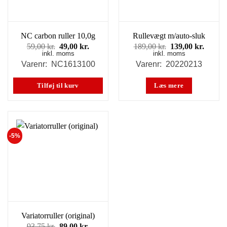
NC carbon ruller 10,0g
Rullevægt m/auto-sluk
Den
Den
Den
Den
59,00
kr.
49,00
kr.
189,00
kr.
139,00
kr.
inkl. moms
oprindelige
aktuelle
inkl. moms
oprindelige
aktuel
pris
pris
pris
pris
Varenr: NC1613100
Varenr: 20220213
var:
er:
var:
er:
59,00 kr..
49,00 kr..
189,00 kr..
139,00
Tilføj til kurv
Læs mere
-5%
Variatorruller (original)
Den
Den
93,75
kr.
89,00
kr.