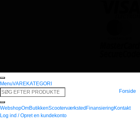
Menu
VAREKATEGORI
Søg
Forside
efter:
Webshop
Om
Butikken
Scooterværksted
Finansiering
Kontakt
Log ind / Opret en kundekonto