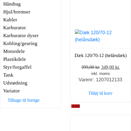
Håndtag
Hjul/bremser
Kabler
Karburator
Karburator dyser
Kobling/gearing
Motordele
Dæk 120/70-12 (helårsdæk)
Plastikdele
Styr/forgaffel
Den
Den
399,00
kr.
349,00
kr.
inkl. moms
oprindelige
aktue
Tank
Varenr: 1207012133
pris
pris
Udstødning
var:
er:
Variator
Tilføj til kurv
399,00 kr..
349,0
Tilbage til forrige
-13%