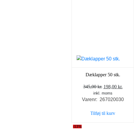
Dæklapper 50 stk.
Den
Den
345,00
kr.
198,00
kr.
inkl. moms
oprindelige
aktue
Varenr: 267020030
pris
pris
var:
er:
Tilføj til kurv
345,00 kr..
198,0
-13%