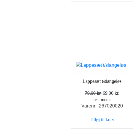
Lappesæt t/slangeløs
Den
Den
79,00
kr.
69,00
kr.
inkl. moms
oprindelige
aktuel
Varenr: 267020020
pris
pris
var:
er:
Tilføj til kurv
79,00 kr..
69,00 k