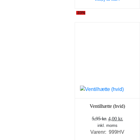
5,95 kr..
4,00 kr..
-33%
Ventilhætte (hvid)
Den
Den
5,95
kr.
4,00
kr.
inkl. moms
oprindelige
aktuell
Varenr: 999HV
pris
pris