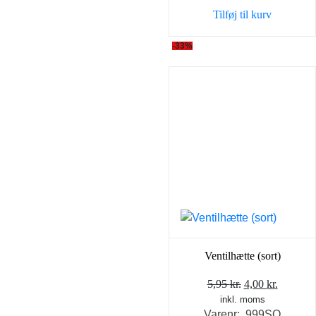
var:
er:
Tilføj til kurv
5,95 kr..
4,00 kr..
-33%
Ventilhætte (sort)
Den
Den
5,95
kr.
4,00
kr.
inkl. moms
oprindelige
aktuell
Varenr: 999SO