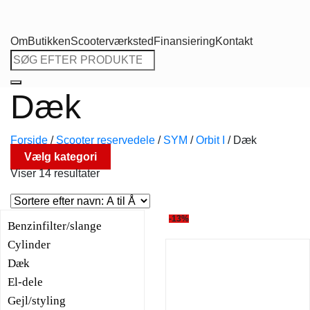
Om
Butikken
Scooterværksted
Finansiering
Kontakt
Søg
efter:
Dæk
Forside
/
Scooter reservedele
/
SYM
/
Orbit I
/
Dæk
Vælg kategori
Viser 14 resultater
-13%
Benzinfilter/slange
Cylinder
Dæk
El-dele
Gejl/styling