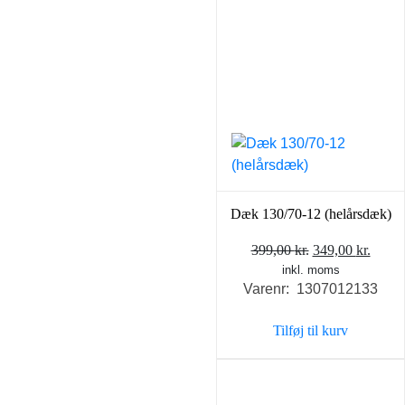
Dæk 130/70-12 (helårsdæk)
Den
Den
399,00
kr.
349,00
kr.
inkl. moms
oprindelige
aktue
Varenr: 1307012133
pris
pris
var:
er:
Tilføj til kurv
399,00 kr..
349,0