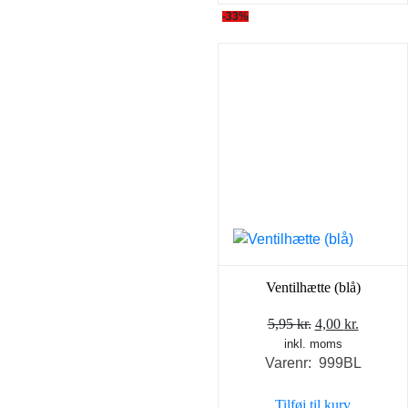
-33%
Ventilhætte (blå)
Den
Den
5,95
kr.
4,00
kr.
inkl. moms
oprindelige
aktuell
Varenr: 999BL
pris
pris
var:
er:
Tilføj til kurv