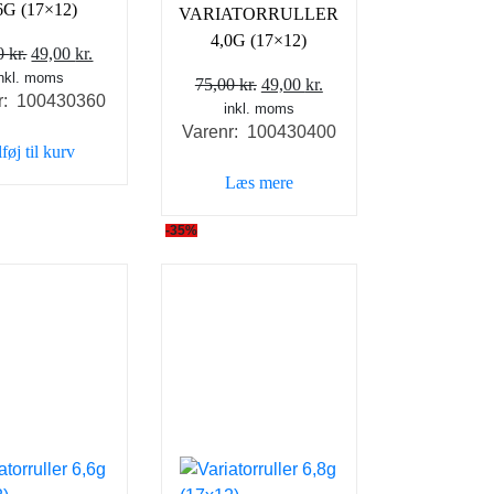
6G (17×12)
VARIATORRULLER
4,0G (17×12)
Den
Den
00
kr.
49,00
kr.
inkl. moms
oprindelige
aktuelle
Den
Den
75,00
kr.
49,00
kr.
r: 100430360
pris
pris
inkl. moms
oprindelige
aktuelle
var:
er:
Varenr: 100430400
pris
pris
lføj til kurv
75,00 kr..
49,00 kr..
var:
er:
Læs mere
75,00 kr..
49,00 kr..
-35%