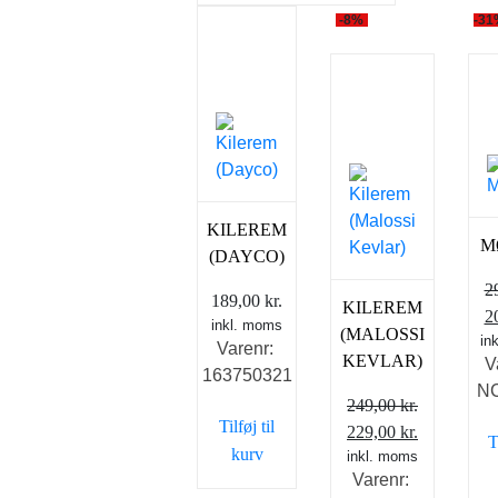
-8%
-31
KILEREM
M
(DAYCO)
2
189,00
kr.
KILEREM
D
2
inkl. moms
(MALOSSI
in
o
Varenr:
KEVLAR)
V
pr
163750321
N
va
249,00
kr.
29
Tilføj til
Den
Den
229,00
kr.
T
kurv
oprindelige
inkl. moms
aktuelle
Varenr:
pris
pris