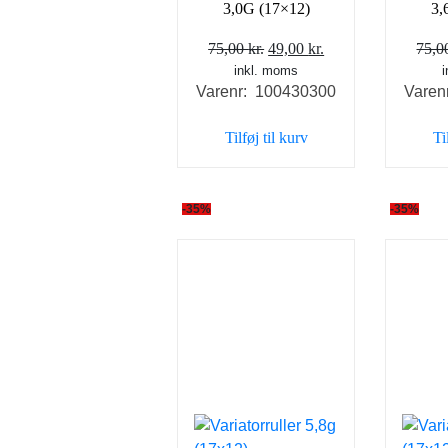
3,0G (17×12)
3,
Den
Den
75,00
kr.
49,00
kr.
75,
inkl. moms
oprindelige
aktuelle
Varenr: 100430300
Varen
pris
pris
var:
er:
Tilføj til kurv
Ti
75,00 kr..
49,00 kr..
-35%
-35%