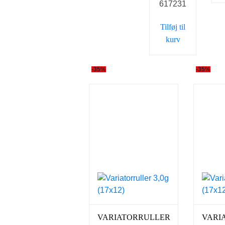
617231
var:
er:
249,00 kr..
229,00 kr..
Tilføj til
kurv
-35%
-35%
VARIATORRULLER
VARI