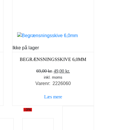
Ikke på lager
BEGRÆNSNINGSSKIVE 6,0MM
Den
Den
69,00
kr.
49,00
kr.
inkl. moms
oprindelige
aktuelle
Varenr: 2226060
pris
pris
var:
er:
Læs mere
69,00 kr..
49,00 kr..
-3%