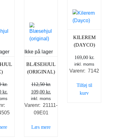
KILEREM
(DAYCO)
lager
Ikke på lager
169,00
kr.
HJUL
BLÆSEHJUL
inkl. moms
Varenr: 7142
C)
(ORIGINAL)
00
kr.
112,50
kr.
Tilføj til
Den
Den
Den
00
kr.
109,00
kr.
kurv
delige
moms
aktuelle
oprindelige
inkl. moms
aktuelle
nr:
Varenr: 21111-
pris
pris
pris
4505
09E01
er:
var:
er:
 kr..
159,00 kr..
112,50 kr..
109,00 kr..
mere
Læs mere