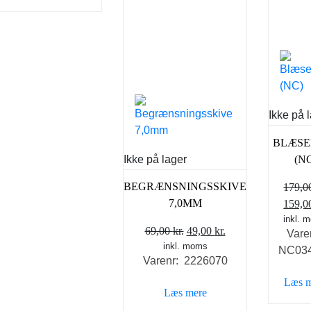
Ikke på 
BLÆSE
Ikke på lager
(N
BEGRÆNSNINGSSKIVE
179,
Den
7,0MM
159,
oprin
inkl. 
Den
Den
69,00
kr.
49,00
kr.
Vare
pris
inkl. moms
oprindelige
aktuelle
NC03
var:
Varenr: 2226070
pris
pris
179,00
var:
er:
Læs 
Læs mere
69,00 kr..
49,00 kr..