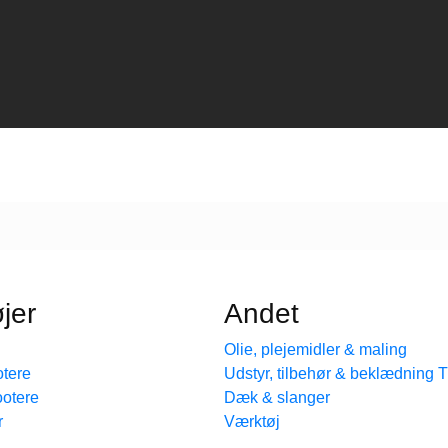
jer
Andet
Olie, plejemidler & maling
tere
Udstyr, tilbehør & beklædning
ootere
Dæk & slanger
r
Værktøj