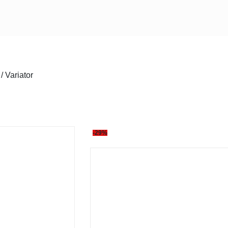
/
Variator
-29%