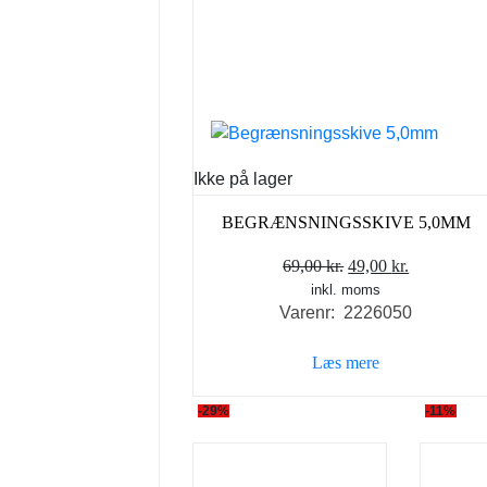
Ikke på lager
BEGRÆNSNINGSSKIVE 5,0MM
Den
Den
69,00
kr.
49,00
kr.
inkl. moms
oprindelige
aktuelle
Varenr: 2226050
pris
pris
var:
er:
Læs mere
69,00 kr..
49,00 kr..
-29%
-11%