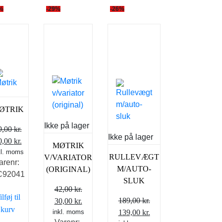
%
-29%
-26%
ØTRIK
Ikke på lager
9,00
kr.
Ikke på lager
en
Den
0,00
kr.
MØTRIK
kl. moms
prindelige
aktuelle
RULLEVÆGT
V/VARIATOR
arenr:
is
pris
M/AUTO-
(ORIGINAL)
C92041
r:
er:
SLUK
,00 kr..
20,00 kr..
42,00
kr.
ilføj til
Den
Den
189,00
kr.
30,00
kr.
kurv
Den
Den
inkl. moms
oprindelige
aktuelle
139,00
kr.