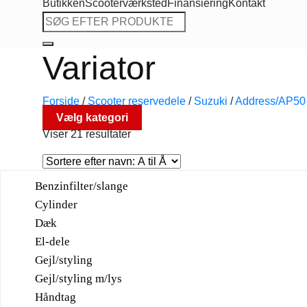
Butikken
Scooterværksted
Finansiering
Kontakt
Søg
efter:
Variator
Forside
/
Scooter reservedele
/
Suzuki
/
Address/AP50
Vælg kategori
Viser 21 resultater
Benzinfilter/slange
Cylinder
Dæk
El-dele
Gejl/styling
Gejl/styling m/lys
Håndtag