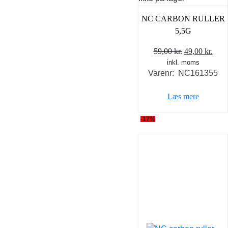
NC CARBON RULLER
5,5G
Den
Den
59,00
kr.
49,00
kr.
inkl. moms
oprindelige
aktu
Varenr: NC161355
pris
pris
var:
er:
Læs mere
59,00 kr..
49,0
-17%