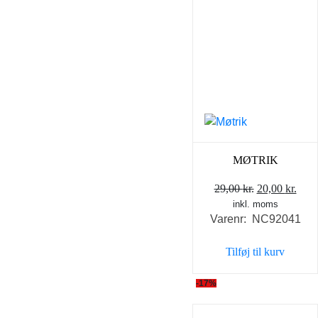
MØTRIK
Den
Den
29,00
kr.
20,00
kr.
inkl. moms
oprindelige
aktu
Varenr: NC92041
pris
pris
var:
er:
Tilføj til kurv
29,00 kr..
20,0
-17%