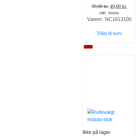
Den
Den
59,00
kr.
49,00
kr.
inkl. moms
oprindelige
aktu
Varenr: NC1613100
pris
pris
var:
er:
Tilføj til kurv
59,00 kr..
49,0
-26%
Ikke på lager