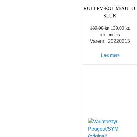
RULLEVÆGT M/AUTO-
SLUK
Den
De
189,00
kr.
139,00
kr.
inkl. moms
oprindelige
akt
Varenr: 20220213
pris
pri
var:
er:
Læs mere
189,00 kr..
139