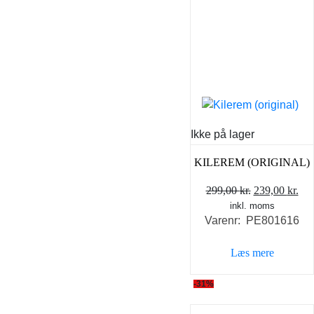
Ikke på lager
KILEREM (ORIGINAL)
Den
De
299,00
kr.
239,00
kr.
inkl. moms
oprindelige
akt
Varenr: PE801616
pris
pri
var:
er:
Læs mere
299,00 kr..
239
-31%