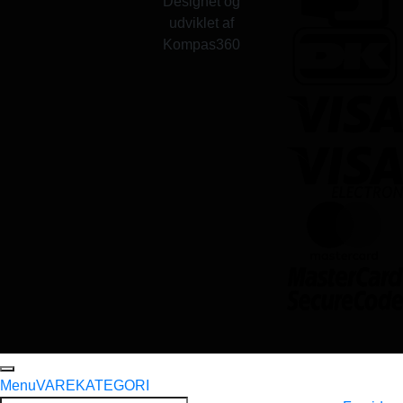
Designet og
udviklet af
Kompas360
Menu
VAREKATEGORI