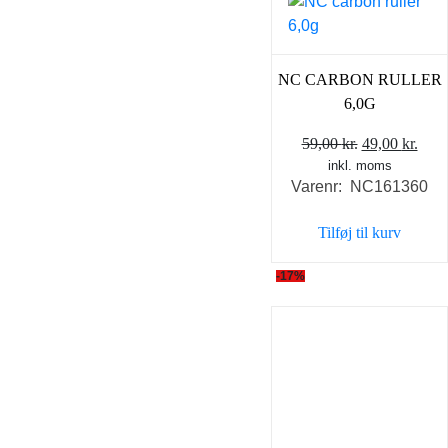
NC CARBON RULLER
6,0G
Den
Den
59,00
kr.
49,00
kr.
inkl. moms
oprindelige
aktu
Varenr: NC161360
pris
pris
var:
er:
Tilføj til kurv
59,00 kr..
49,0
-17%