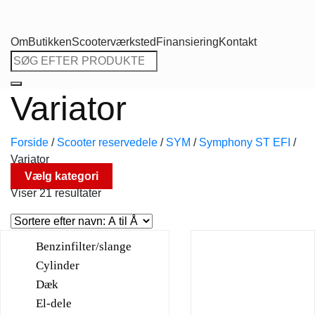
Om
Butikken
Scooterværksted
Finansiering
Kontakt
Søg
efter:
Variator
Forside
/
Scooter reservedele
/
SYM
/
Symphony ST EFI
/
Variator
Vælg kategori
Viser 21 resultater
Benzinfilter/slange
Cylinder
Dæk
El-dele