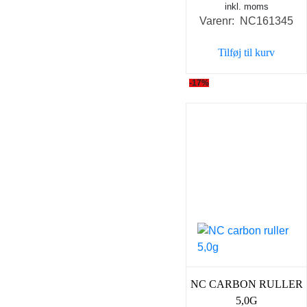
inkl. moms
oprindelige
aktu
Varenr: NC161345
pris
pris
var:
er:
Tilføj til kurv
59,00 kr..
49,0
-17%
NC CARBON RULLER
5,0G