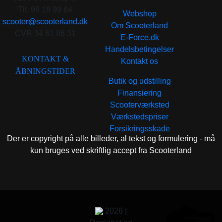
Tlf. 98 18 99 64
Webshop
scooter@scooterland.dk
Om Scooterland
CVR 34 61 86 31
E-Force.dk
Handelsbetingelser
KONTAKT &
Kontakt os
ÅBNINGSTIDER
Butik og udstilling
Finansiering
Scooterværksted
Værkstedspriser
Forsikringsskade
Der er copyright på alle billeder, al tekst og formulering - må
kun bruges ved skriftlig accept fra Scooterland
2026 |