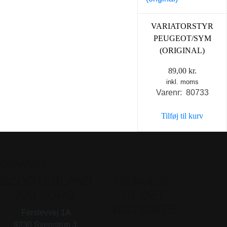
VARIATORSTYR
PEUGEOT/SYM
(ORIGINAL)
89,00
kr.
inkl. moms
Varenr: 80733
Tilføj til kurv
GENVEJE
SCOOTERLAND
GENVEJE
AALBORG
TIL DET
VIGTIGSTE
Ferslevvej 1A
. . .
9230 Svenstrup J.