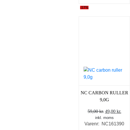
-17%
NC CARBON RULLER
9,0G
Den
Den
59,00
kr.
49,00
kr.
inkl. moms
oprindelige
aktu
Varenr: NC161390
pris
pris