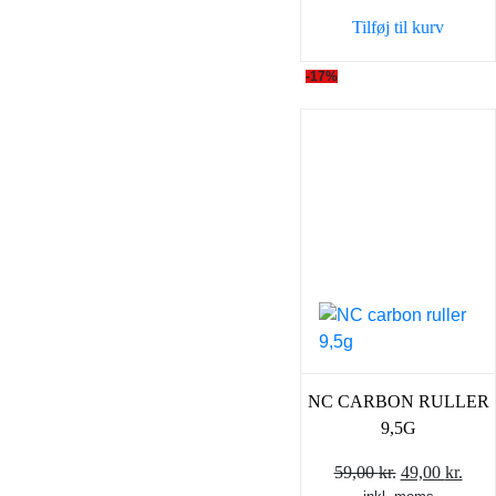
var:
er:
Tilføj til kurv
59,00 kr..
49,0
-17%
NC CARBON RULLER
9,5G
Den
Den
59,00
kr.
49,00
kr.