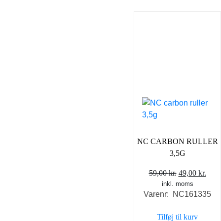
NC CARBON RULLER
3,5G
Den
Den
59,00
kr.
49,00
kr.
inkl. moms
oprindelige
aktu
Varenr: NC161335
pris
pris
var:
er:
Tilføj til kurv
59,00 kr..
49,0