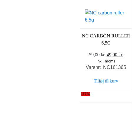
NC CARBON RULLER
6,5G
Den
Den
59,00
kr.
49,00
kr.
inkl. moms
oprindelige
aktu
Varenr: NC161365
pris
pris
var:
er:
Tilføj til kurv
59,00 kr..
49,0
-17%