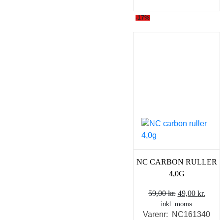
-17%
NC CARBON RULLER
4,0G
Den
Den
59,00
kr.
49,00
kr.
inkl. moms
oprindelige
aktu
Varenr: NC161340
pris
pris