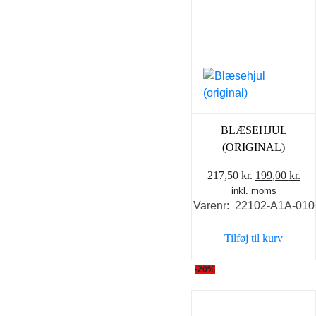
BLÆSEHJUL
(ORIGINAL)
Den
De
217,50
kr.
199,00
kr.
inkl. moms
oprindelige
akt
Varenr: 22102-A1A-010
pris
pri
var:
er:
Tilføj til kurv
217,50 kr..
199
-20%