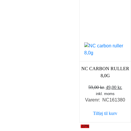
NC CARBON RULLER
8,0G
Den
Den
59,00
kr.
49,00
kr.
inkl. moms
oprindelige
aktu
Varenr: NC161380
pris
pris
var:
er:
Tilføj til kurv
59,00 kr..
49,0
-17%