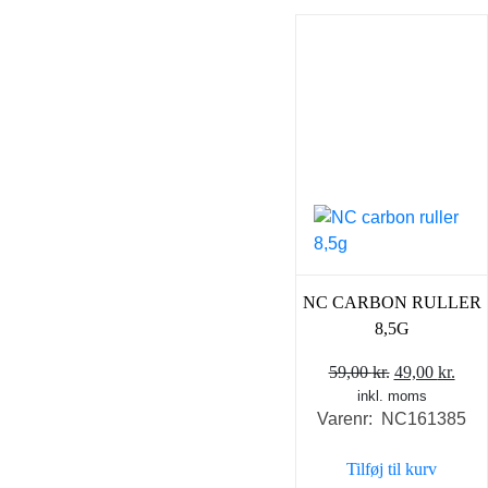
NC CARBON RULLER
8,5G
Den
Den
59,00
kr.
49,00
kr.
inkl. moms
oprindelige
aktu
Varenr: NC161385
pris
pris
var:
er:
Tilføj til kurv
59,00 kr..
49,0