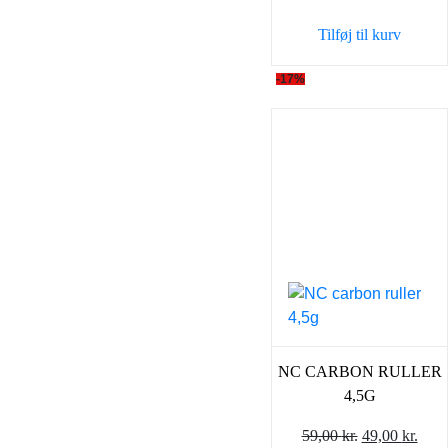
var:
er:
Tilføj til kurv
59,00 kr..
49,0
-17%
NC CARBON RULLER
4,5G
Den
Den
59,00
kr.
49,00
kr.