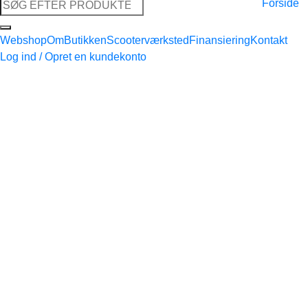
Søg
Forside
efter:
Webshop
Om
Butikken
Scooterværksted
Finansiering
Kontakt
Log ind / Opret en kundekonto