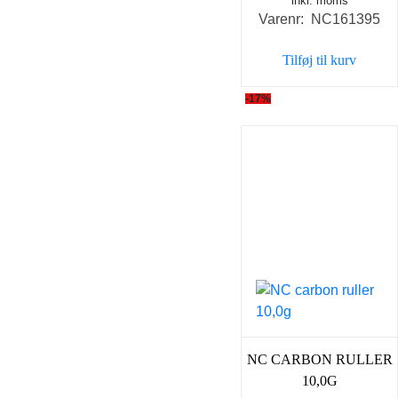
inkl. moms
oprindelige
aktu
Varenr: NC161395
pris
pris
var:
er:
Tilføj til kurv
59,00 kr..
49,0
-17%
NC CARBON RULLER
10,0G