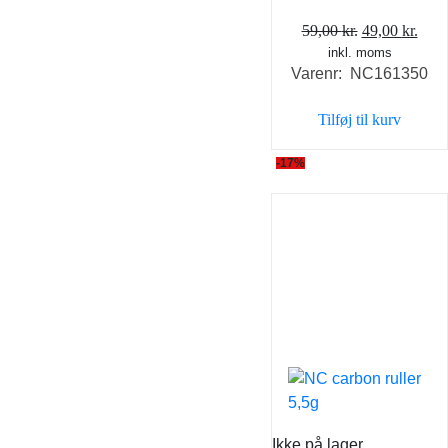
Den
Den
59,00
kr.
49,00
kr.
inkl. moms
oprindelige
aktu
Varenr: NC161350
pris
pris
var:
er:
Tilføj til kurv
59,00 kr..
49,0
-17%
Ikke på lager