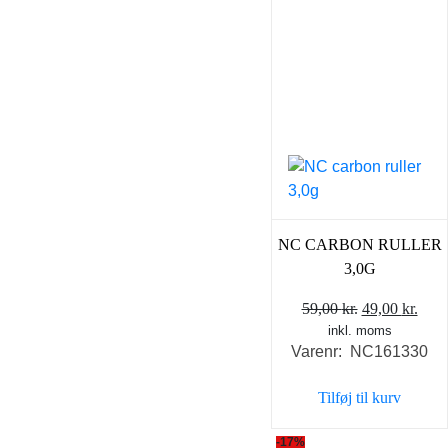
NC CARBON RULLER
3,0G
Den
Den
59,00
kr.
49,00
kr.
inkl. moms
oprindelige
aktu
Varenr: NC161330
pris
pris
var:
er:
Tilføj til kurv
59,00 kr..
49,0
-17%