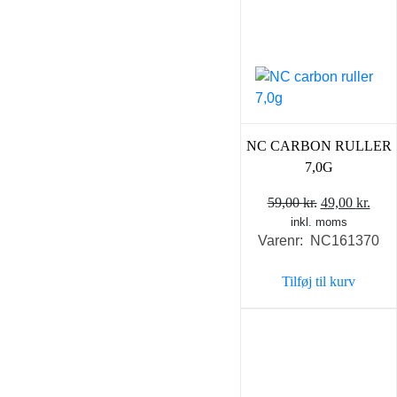
NC CARBON RULLER
7,0G
Den
Den
59,00
kr.
49,00
kr.
inkl. moms
oprindelige
aktu
Varenr: NC161370
pris
pris
var:
er:
Tilføj til kurv
59,00 kr..
49,0