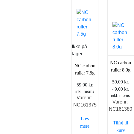
Ikke på
lager
NC carbon
NC carbon
ruller 8,0g
ruller 7,5g
59,00
kr.
59,00
kr.
Den
D
49,00
kr.
inkl. moms
inkl. moms
oprindelig
ak
Varenr:
Varenr:
pris
pr
NC161375
NC161380
var:
er
59,00 kr..
49
Læs
Tilføj til
mere
kurv