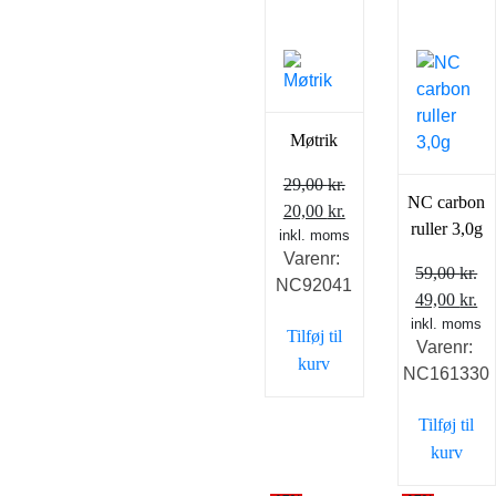
Møtrik
29,00
kr.
NC carbon
Den
Den
20,00
kr.
ruller 3,0g
inkl. moms
oprindelige
aktuelle
Varenr:
pris
pris
59,00
kr.
NC92041
var:
er:
Den
D
49,00
kr.
29,00 kr..
20,00 kr..
inkl. moms
oprindelig
ak
Tilføj til
Varenr:
pris
pr
kurv
NC161330
var:
er
59,00 kr..
49
Tilføj til
kurv