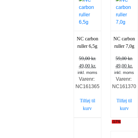
NC carbon
NC carbon
ruller 6,5g
ruller 7,0g
59,00
kr.
59,00
kr.
Den
Den
Den
D
49,00
kr.
49,00
kr.
inkl. moms
oprindelige
aktuelle
inkl. moms
oprindelig
ak
Varenr:
Varenr:
pris
pris
pris
pr
NC161365
NC161370
var:
er:
var:
er
59,00 kr..
49,00 kr..
59,00 kr..
49
Tilføj til
Tilføj til
kurv
kurv
-17%