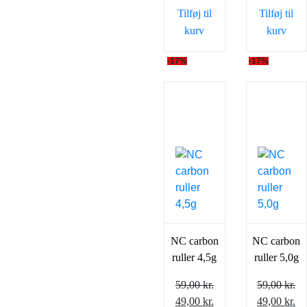
59,00 kr..
49,00 kr..
59,00 kr..
49
Tilføj til
Tilføj til
kurv
kurv
-17%
-17%
NC carbon
NC carbon
ruller 4,5g
ruller 5,0g
59,00
kr.
59,00
kr.
Den
Den
Den
D
49,00
kr.
49,00
kr.