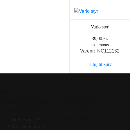
Vario styr
39,00
kr.
inkl. moms
Varenr: NC112132
Tilføj til kurv
GENVEJE
SCOOTERLAND
GENVEJE
AALBORG
TIL DET
VIGTIGSTE
Ferslevvej 1A
. . .
9230 Svenstrup J.