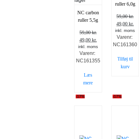
lager
ruller 6,0g
NC carbon
59,00
kr.
ruller 5,5g
Den
D
49,00
kr.
inkl. moms
oprindelig
ak
59,00
kr.
Varenr:
pris
pr
Den
Den
49,00
kr.
NC161360
var:
er
inkl. moms
oprindelige
aktuelle
Varenr:
59,00 kr..
49
pris
pris
Tilføj til
NC161355
var:
er:
kurv
59,00 kr..
49,00 kr..
Læs
mere
-17%
-17%