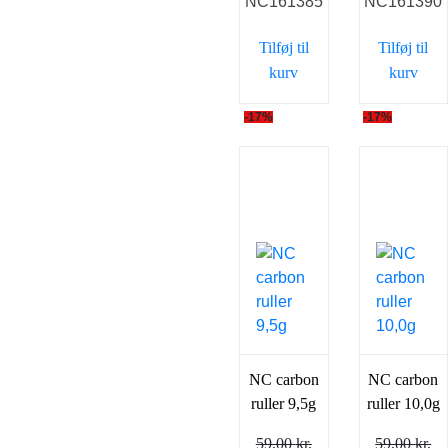
NC161385
NC161390
var:
er:
var:
er
59,00 kr..
49,00 kr..
59,00 kr..
49
Tilføj til
Tilføj til
kurv
kurv
-17%
-17%
NC carbon
NC carbon
ruller 9,5g
ruller 10,0g
59,00
kr.
59,00
kr.