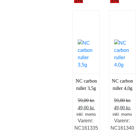
-17%
-17%
NC carbon
NC carbon
ruller 3,5g
ruller 4,0g
59,00
kr.
59,00
kr.
Den
Den
Den
D
49,00
kr.
49,00
kr.
inkl. moms
oprindelige
aktuelle
inkl. moms
oprindelig
ak
Varenr:
Varenr:
pris
pris
pris
pr
NC161335
NC161340
var:
er:
var:
er