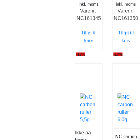
inkl. moms
oprindelige
aktuelle
inkl. moms
oprindelig
ak
Varenr:
Varenr:
pris
pris
pris
pr
NC161345
NC161350
var:
er:
var:
er
59,00 kr..
49,00 kr..
59,00 kr..
49
Tilføj til
Tilføj til
kurv
kurv
-17%
-17%
Ikke på
NC carbon