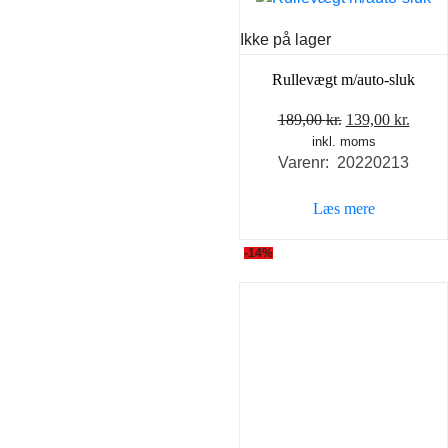
Ikke på lager
Rullevægt m/auto-sluk
Den
Den
189,00
kr.
139,00
kr.
inkl. moms
oprindelige
aktue
Varenr: 20220213
pris
pris
var:
er:
Læs mere
189,00 kr..
139,0
-14%