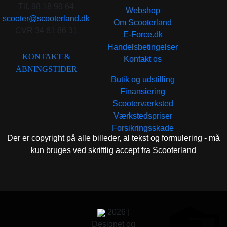
Tlf. 98 18 99 64
Webshop
scooter@scooterland.dk
Om Scooterland
CVR 34 61 86 31
E-Force.dk
Handelsbetingelser
KONTAKT &
Kontakt os
ÅBNINGSTIDER
Butik og udstilling
Finansiering
Scooterværksted
Værkstedspriser
Forsikringsskade
Der er copyright på alle billeder, al tekst og formulering - må
kun bruges ved skriftlig accept fra Scooterland
2026 |
Designet og