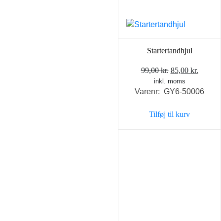
Startertandhjul
Den
Den
99,00
kr.
85,00
kr.
inkl. moms
oprindelige
aktuel
Varenr: GY6-50006
pris
pris
var:
er:
Tilføj til kurv
99,00 kr..
85,00 k