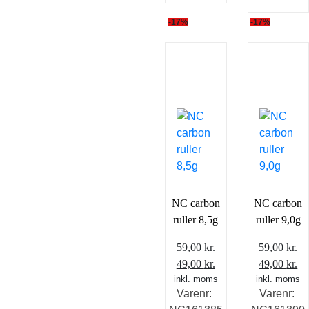
-17%
-17%
NC carbon
NC carbon
ruller 8,5g
ruller 9,0g
59,00
kr.
59,00
kr.
Den
Den
Den
D
49,00
kr.
49,00
kr.
inkl. moms
oprindelige
aktuelle
inkl. moms
oprindelig
ak
Varenr:
Varenr:
pris
pris
pris
pr