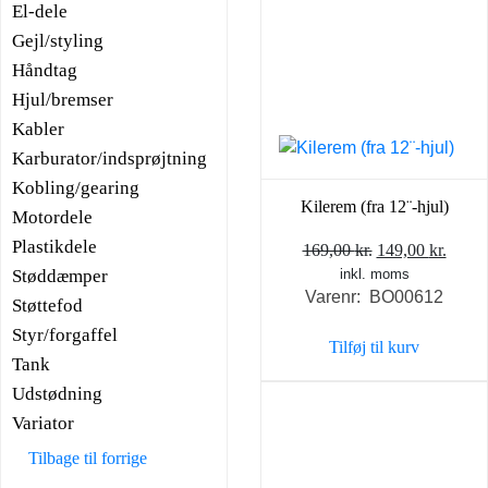
El-dele
Gejl/styling
Håndtag
Hjul/bremser
Kabler
Karburator/indsprøjtning
Kobling/gearing
Kilerem (fra 12¨-hjul)
Motordele
Plastikdele
Den
Den
169,00
kr.
149,00
kr.
Støddæmper
inkl. moms
oprindelige
aktue
Varenr: BO00612
pris
pris
Støttefod
var:
er:
Styr/forgaffel
Tilføj til kurv
169,00 kr..
149,0
Tank
Udstødning
Variator
Tilbage til forrige