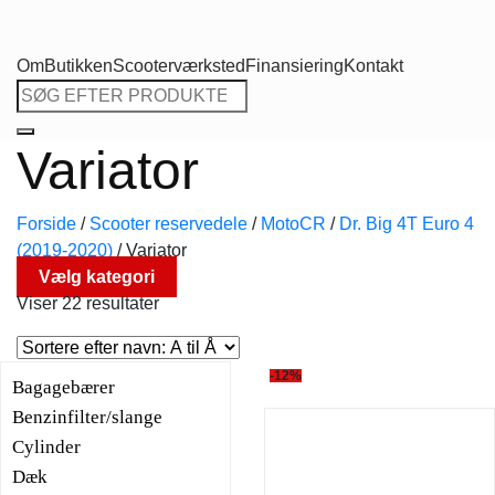
Om
Butikken
Scooterværksted
Finansiering
Kontakt
Søg
efter:
Variator
Forside
/
Scooter reservedele
/
MotoCR
/
Dr. Big 4T Euro 4
(2019-2020)
/
Variator
Vælg kategori
Viser 22 resultater
-12%
Bagagebærer
Benzinfilter/slange
Cylinder
Dæk