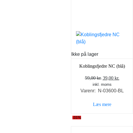
Ikke på lager
Koblingsfjedre NC (blå)
Den
Den
59,00
kr.
39,00
kr.
inkl. moms
oprindelige
aktuel
Varenr: N-03600-BL
pris
pris
var:
er:
Læs mere
59,00 kr..
39,00 k
-31%