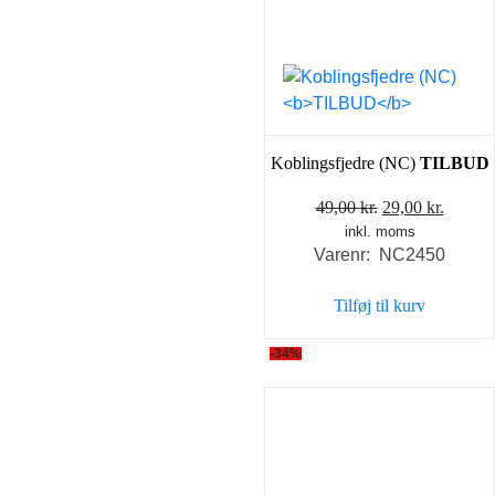
Koblingsfjedre (NC)
TILBUD
Den
Den
49,00
kr.
29,00
kr.
inkl. moms
oprindelige
aktuel
Varenr: NC2450
pris
pris
var:
er:
Tilføj til kurv
49,00 kr..
29,00 k
-34%