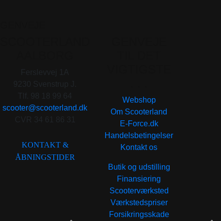
GENVEJE
SCOOTERLAND
GENVEJE
AALBORG
TIL DET
VIGTIGSTE
Ferslevvej 1A
. . .
9230 Svenstrup J.
Tlf. 98 18 99 64
Webshop
scooter@scooterland.dk
Om Scooterland
CVR 34 61 86 31
E-Force.dk
Handelsbetingelser
KONTAKT &
Kontakt os
ÅBNINGSTIDER
Butik og udstilling
Finansiering
Scooterværksted
Værkstedspriser
Forsikringsskade