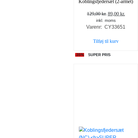
Koblingsfjedersæt (2-armet)
Den
Den
129,00
kr.
89,00
kr.
inkl. moms
oprindelige
aktuel
Varenr: CY33651
pris
pris
var:
er:
Tilføj til kurv
129,00 kr..
89,00 
-35%
SUPER PRIS