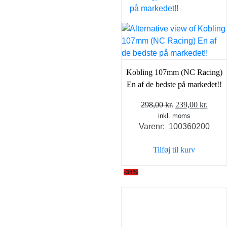
Kobling 107mm (NC Racing)
En af de bedste på markedet!!
Den
Den
298,00
kr.
239,00
kr.
inkl. moms
oprindelige
aktue
Varenr: 100360200
pris
pris
var:
er:
Tilføj til kurv
298,00 kr..
239,0
-34%