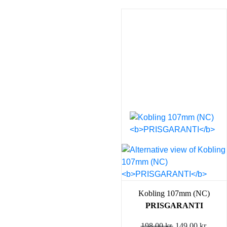
Kobling 107mm (NC)
PRISGARANTI
Den
Den
198,00
kr.
149,00
kr.