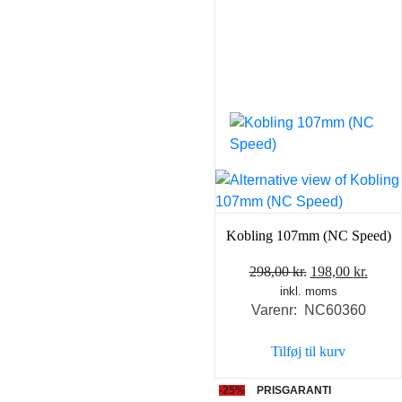
Kobling 107mm (NC Speed)
Den
Den
298,00
kr.
198,00
kr.
inkl. moms
oprindelige
aktue
Varenr: NC60360
pris
pris
var:
er:
Tilføj til kurv
298,00 kr..
198,0
-25%
PRISGARANTI