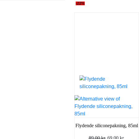
-22%
Flydende siliconepakning, 85ml
Den
Den
89,00
kr.
69,00
kr.