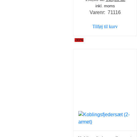
inkl. moms
oprindelige
aktue
Varenr: 71116
pris
pris
var:
er:
Tilføj til kurv
198,00 kr..
149,0
-31%