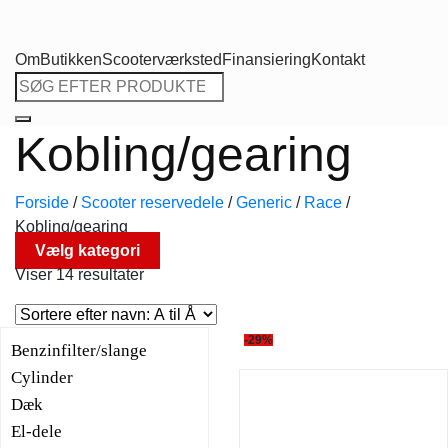
Om
Butikken
Scooterværksted
Finansiering
Kontakt
Søg
efter:
Kobling/gearing
Forside
/
Scooter reservedele
/
Generic
/
Race
/
Kobling/gearing
Vælg kategori
Viser 14 resultater
-29%
Benzinfilter/slange
Cylinder
Dæk
El-dele