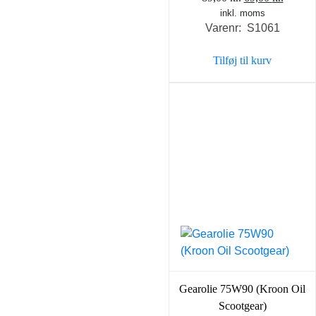
inkl. moms
oprindelige
aktuel
Varenr: S1061
pris
pris
var:
er:
Tilføj til kurv
89,00 kr..
69,00 k
Gearolie 75W90 (Kroon Oil
Scootgear)