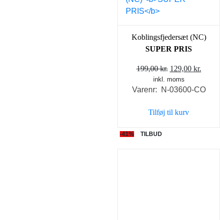
Koblingsfjedersæt (NC)
SUPER PRIS
Den
Den
199,00
kr.
129,00
kr.
inkl. moms
oprindelige
aktue
Varenr: N-03600-CO
pris
pris
var:
er:
Tilføj til kurv
199,00 kr..
129,0
-41%
TILBUD