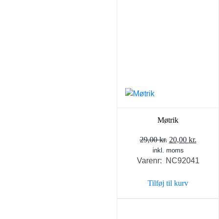
Møtrik
Den
Den
29,00
kr.
20,00
kr.
inkl. moms
oprindelige
aktuel
Varenr: NC92041
pris
pris
var:
er:
Tilføj til kurv
29,00 kr..
20,00 k