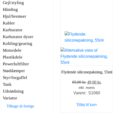
Gejl/styling
Håndtag
Hjul/bremser
Kabler
Karburator
Karburator dyser
Kobling/gearing
Motordele
Plastikdele
Powerluftfilter
Støddæmper
Flydende siliconepakning, 55ml
Styr/forgaffel
Den
Den
69,00
kr.
49,00
kr.
Tank
inkl. moms
oprindelige
aktuel
Udstødning
Varenr: S1060
pris
pris
Variator
var:
er:
Tilføj til kurv
Tilbage til forrige
69,00 kr..
49,00 k