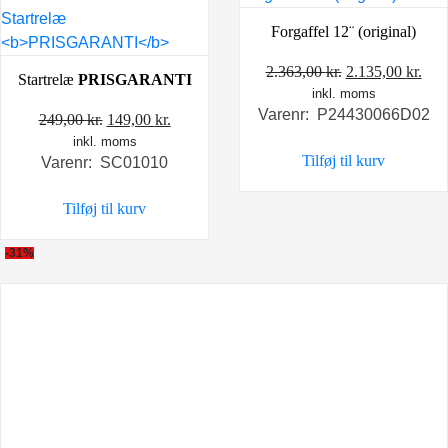
Forgaffel 12¨ (original)
Den
De
2.363,00
kr.
2.135,00
kr.
Startrelæ
PRISGARANTI
inkl. moms
oprindelige
akt
Varenr: P24430066D02
Den
Den
pris
pris
249,00
kr.
149,00
kr.
inkl. moms
oprindelige
aktuelle
var:
er:
Tilføj til kurv
Varenr: SC01010
pris
pris
2.363,00 kr..
2.13
var:
er:
Tilføj til kurv
249,00 kr..
149,00 kr..
-31%