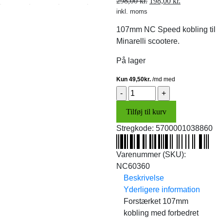
Den
Den
298,00
kr.
198,00
kr.
inkl. moms
oprindelige
aktuelle
pris
pris
107mm NC Speed kobling til
var:
er:
Minarelli scootere.
298,00 kr..
198,00 kr..
På lager
Kobling
107mm
Tilføj til kurv
(NC
Speed)
Stregkode:
5700001038860
antal
Varenummer (SKU):
NC60360
Beskrivelse
Yderligere information
Forstærket 107mm
kobling med forbedret