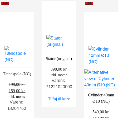
-20%
-18%
Stator (original)
898,00
kr.
Tændspole (NC)
inkl. moms
Varenr:
199,00
kr.
P1221020000
Den
Den
159,00
kr.
Cylinder 40mm
oprindelige
inkl. moms
aktuelle
Tilføj til kurv
Ø10 (NC)
Varenr:
pris
pris
BM04760
var:
er:
549,00
kr.
199,00 kr..
159,00 kr..
Den
Den