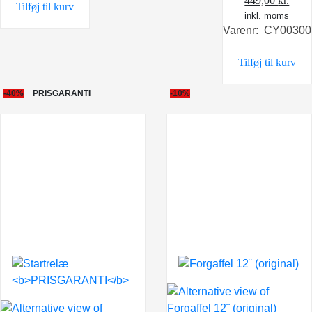
449,00
kr.
Tilføj til kurv
oprindelige
inkl. moms
aktu
Varenr: CY00300
pris
pris
var:
er:
Tilføj til kurv
549,00 kr..
449,0
-40%
PRISGARANTI
-10%