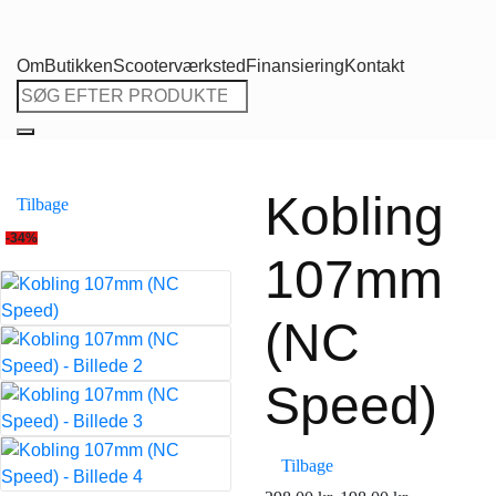
Om
Butikken
Scooterværksted
Finansiering
Kontakt
Søg
efter:
Kobling
Tilbage
-34%
107mm
(NC
Speed)
Tilbage