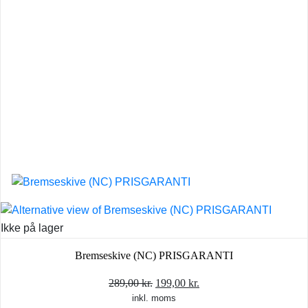
Ikke på lager
Bremseskive (NC) PRISGARANTI
Den
Den
289,00
kr.
199,00
kr.
inkl. moms
oprindelige
aktuelle