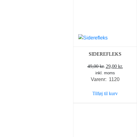
SIDEREFLEKS
Den
Den
49,00
kr.
29,00
kr.
inkl. moms
oprindelige
aktuel
Varenr: 1120
pris
pris
var:
er:
Tilføj til kurv
49,00 kr..
29,00 k