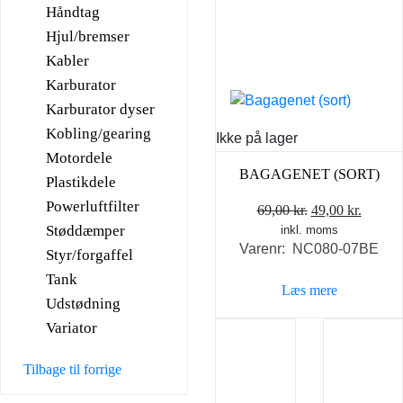
Håndtag
Hjul/bremser
Kabler
Karburator
Karburator dyser
Kobling/gearing
Ikke på lager
Motordele
BAGAGENET (SORT)
Plastikdele
Powerluftfilter
Den
Den
69,00
kr.
49,00
kr.
Støddæmper
inkl. moms
oprindelige
aktuel
Varenr: NC080-07BE
pris
pris
Styr/forgaffel
var:
er:
Tank
Læs mere
69,00 kr..
49,00 k
Udstødning
Variator
Tilbage til forrige