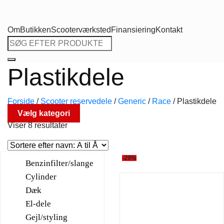
Om
Butikken
Scooterværksted
Finansiering
Kontakt
Søg
efter:
Plastikdele
Forside
/
Scooter reservedele
/
Generic
/
Race
/
Plastikdele
Vælg kategori
Viser 8 resultater
-29%
Benzinfilter/slange
Cylinder
Dæk
El-dele
Gejl/styling