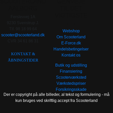
SCOOTERLAND
GENVEJE
AALBORG
TIL DET
VIGTIGSTE
Ferslevvej 1A
. . .
9230 Svenstrup J.
Tlf. 98 18 99 64
Webshop
scooter@scooterland.dk
Om Scooterland
CVR 34 61 86 31
E-Force.dk
Handelsbetingelser
KONTAKT &
Kontakt os
ÅBNINGSTIDER
Butik og udstilling
Finansiering
Scooterværksted
Værkstedspriser
Forsikringsskade
Der er copyright på alle billeder, al tekst og formulering - må
kun bruges ved skriftlig accept fra Scooterland