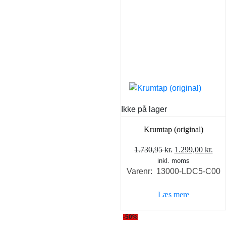
Ikke på lager
Krumtap (original)
Den
De
1.730,95
kr.
1.299,00
kr.
inkl. moms
oprindelige
akt
Varenr: 13000-LDC5-C00
pris
pris
var:
er:
Læs mere
1.730,95 kr..
1.29
-50%