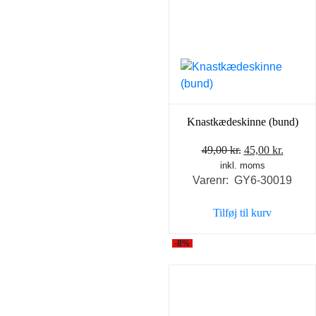
Knastkædeskinne (bund)
Den
Den
49,00
kr.
45,00
kr.
inkl. moms
oprindelige
aktuel
Varenr: GY6-30019
pris
pris
var:
er:
Tilføj til kurv
49,00 kr..
45,00 k
-8%