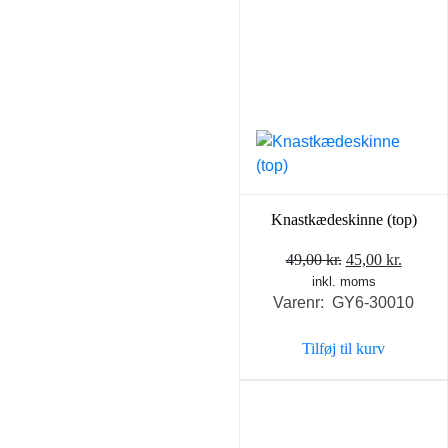
Knastkædeskinne (top)
Den
Den
49,00
kr.
45,00
kr.
inkl. moms
oprindelige
aktuel
Varenr: GY6-30010
pris
pris
var:
er:
Tilføj til kurv
49,00 kr..
45,00 k