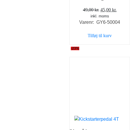
Den
Den
49,00
kr.
45,00
kr.
inkl. moms
oprindelige
aktuel
Varenr: GY6-50004
pris
pris
var:
er:
Tilføj til kurv
49,00 kr..
45,00 k
-23%