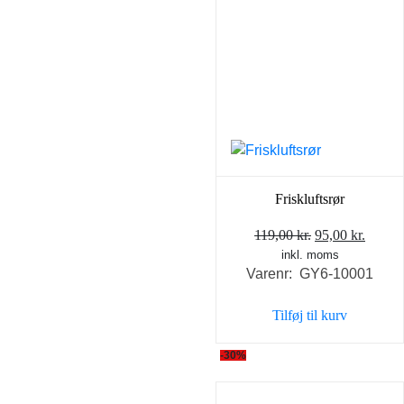
Friskluftsrør
Den
Den
119,00
kr.
95,00
kr.
inkl. moms
oprindelige
aktuel
Varenr: GY6-10001
pris
pris
var:
er:
Tilføj til kurv
119,00 kr..
95,00 
-30%