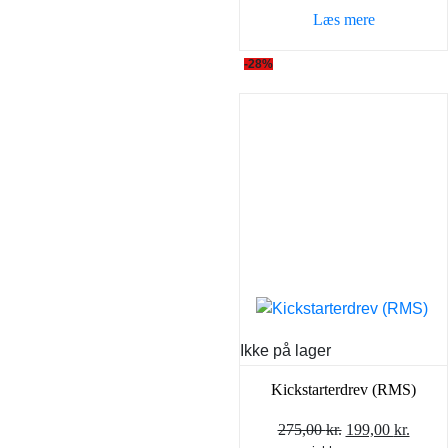
Læs mere
-28%
Ikke på lager
Kickstarterdrev (RMS)
Den
Den
275,00
kr.
199,00
kr.