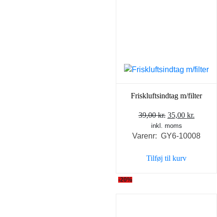
Friskluftsindtag m/filter
Den
Den
39,00
kr.
35,00
kr.
inkl. moms
oprindelige
aktuel
Varenr: GY6-10008
pris
pris
var:
er:
Tilføj til kurv
39,00 kr..
35,00 k
-20%