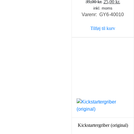
Den
Den
39,00
kr.
25,00
kr.
inkl. moms
oprindelige
aktuel
Varenr: GY6-40010
pris
pris
var:
er:
Tilføj til kurv
39,00 kr..
25,00 k
Kickstartergriber (original)