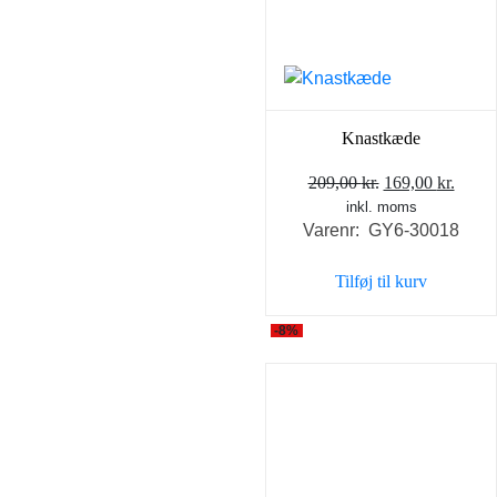
Knastkæde
Den
Den
209,00
kr.
169,00
kr.
inkl. moms
oprindelige
aktue
Varenr: GY6-30018
pris
pris
var:
er:
Tilføj til kurv
209,00 kr..
169,0
-8%