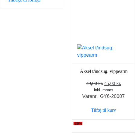
Aksel t/indsug. vippearm
Den
Den
49,00
kr.
45,00
kr.
inkl. moms
oprindelige
aktuel
Varenr: GY6-20007
pris
pris
var:
er:
Tilføj til kurv
49,00 kr..
45,00 k
-29%