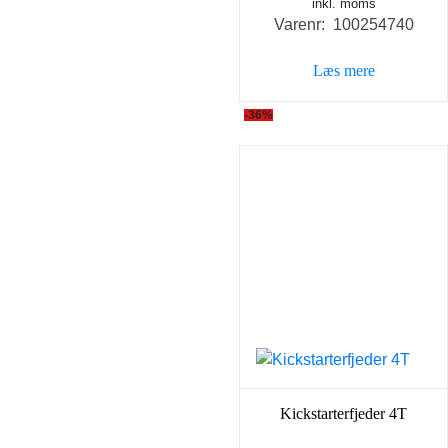
inkl. moms
oprindelige
aktue
Varenr: 100254740
pris
pris
var:
er:
Læs mere
275,00 kr..
199,0
-36%
Kickstarterfjeder 4T