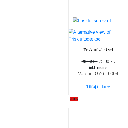
Friskluftsdæksel
Den
Den
98,00
kr.
75,00
kr.
inkl. moms
oprindelige
aktuel
Varenr: GY6-10004
pris
pris
var:
er:
Tilføj til kurv
98,00 kr..
75,00 k
-10%