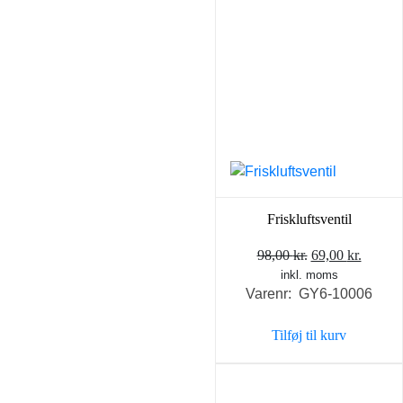
Friskluftsventil
Den
Den
98,00
kr.
69,00
kr.
inkl. moms
oprindelige
aktuel
Varenr: GY6-10006
pris
pris
var:
er:
Tilføj til kurv
98,00 kr..
69,00 k