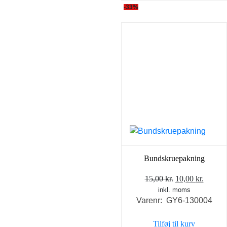
-33%
Bundskruepakning
Den
Den
15,00
kr.
10,00
kr.
inkl. moms
oprindelige
aktuel
Varenr: GY6-130004
pris
pris
var:
er:
Tilføj til kurv
15,00 kr..
10,00 k