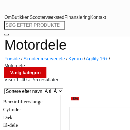
Om
Butikken
Scooterværksted
Finansiering
Kontakt
Søg
efter:
Motordele
Forside
/
Scooter reservedele
/
Kymco
/
Agility 16+
/
Motordele
Vælg kategori
Viser 1–40 af 55 resultater
-8%
Benzinfilter/slange
Cylinder
Dæk
El-dele