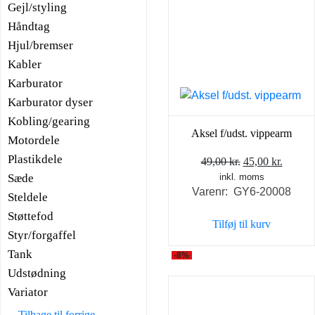
Gejl/styling
Håndtag
Hjul/bremser
Kabler
Karburator
Karburator dyser
Kobling/gearing
Aksel f/udst. vippearm
Motordele
Plastikdele
Den
Den
49,00
kr.
45,00
kr.
Sæde
inkl. moms
oprindelige
aktuel
Varenr: GY6-20008
pris
pris
Steldele
var:
er:
Støttefod
Tilføj til kurv
49,00 kr..
45,00 k
Styr/forgaffel
Tank
-8%
Udstødning
Variator
Tilbage til forrige