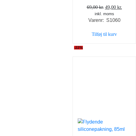
Den
Den
69,00
kr.
49,00
kr.
inkl. moms
oprindelige
aktuel
Varenr: S1060
pris
pris
var:
er:
Tilføj til kurv
69,00 kr..
49,00 k
-22%