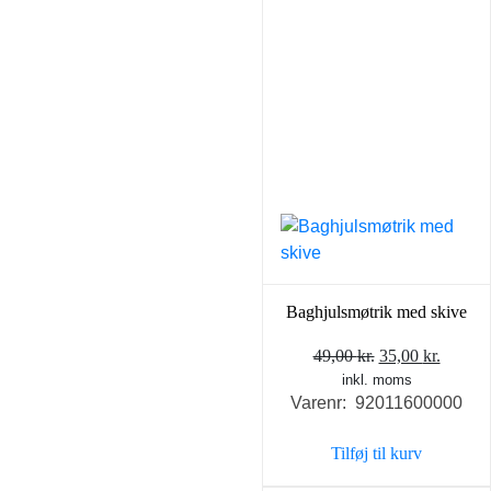
Baghjulsmøtrik med skive
Den
Den
49,00
kr.
35,00
kr.
inkl. moms
oprindelige
aktuel
Varenr: 92011600000
pris
pris
var:
er:
Tilføj til kurv
49,00 kr..
35,00 k