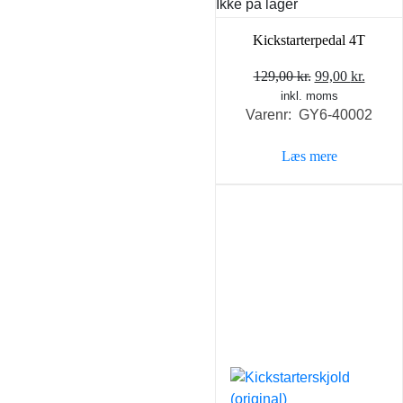
Ikke på lager
Kickstarterpedal 4T
Den
Den
129,00
kr.
99,00
kr.
inkl. moms
oprindelige
aktuel
Varenr: GY6-40002
pris
pris
var:
er:
Læs mere
129,00 kr..
99,00 