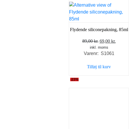
Flydende siliconepakning, 85ml
Den
Den
89,00
kr.
69,00
kr.
inkl. moms
oprindelige
aktuel
Varenr: S1061
pris
pris
var:
er:
Tilføj til kurv
89,00 kr..
69,00 k
-23%