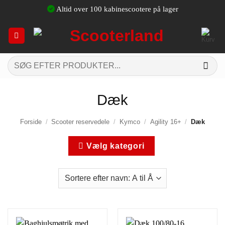
Fortsæt
Altid over 100 kabinescootere på lager
til
indhold
Søg
efter:
Dæk
Forside
/
Scooter reservedele
/
Kymco
/
Agility 16+
/
Dæk
Vælg kategori