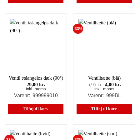
-33%
Ventil t/slangeløs dæk (90°)
Ventilhætte (blå)
Den
Den
29,00
kr.
5,95
kr.
4,00
kr.
inkl. moms
inkl. moms
oprindelige
aktuelle
pris
pris
Varenr: 999999010
Varenr: 999BL
var:
er:
5,95 kr..
4,00 kr..
Tilføj til kurv
Tilføj til kurv
-33%
-33%