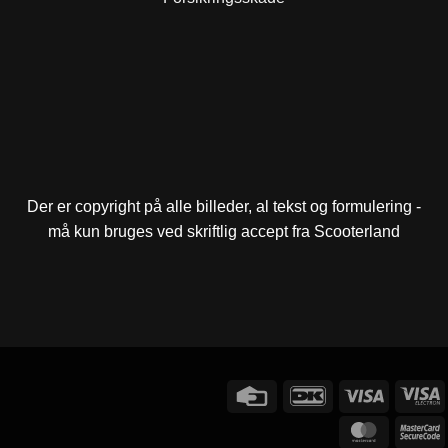
Der er copyright på alle billeder, al tekst og formulering -
må kun bruges ved skriftlig accept fra Scooterland
Credit
DanKort
Visa
V
Card
E
MasterC
M