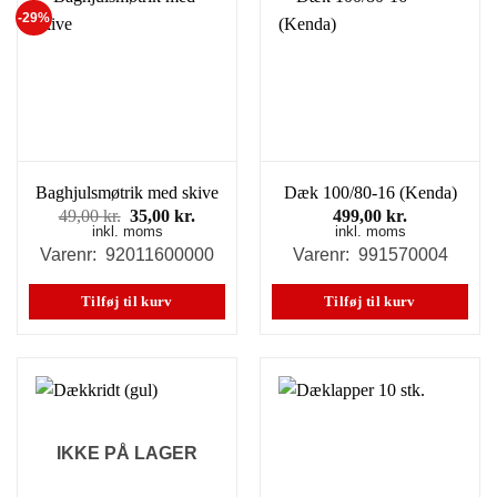
-29%
Baghjulsmøtrik med skive
Dæk 100/80-16 (Kenda)
Den
Den
49,00
kr.
35,00
kr.
499,00
kr.
inkl. moms
oprindelige
aktuelle
inkl. moms
pris
pris
Varenr: 92011600000
Varenr: 991570004
var:
er:
49,00 kr..
35,00 kr..
Tilføj til kurv
Tilføj til kurv
IKKE PÅ LAGER