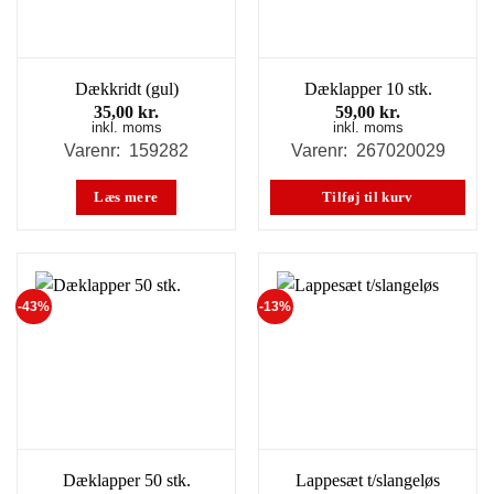
Dækkridt (gul)
Dæklapper 10 stk.
35,00
kr.
59,00
kr.
inkl. moms
inkl. moms
Varenr: 159282
Varenr: 267020029
Læs mere
Tilføj til kurv
-43%
-13%
Dæklapper 50 stk.
Lappesæt t/slangeløs