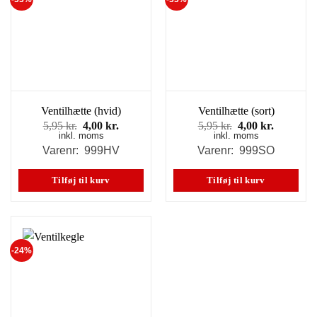
Ventilhætte (hvid)
Ventilhætte (sort)
Den
Den
Den
Den
5,95
kr.
4,00
kr.
5,95
kr.
4,00
kr.
inkl. moms
oprindelige
aktuelle
inkl. moms
oprindelige
aktuelle
pris
pris
pris
pris
Varenr: 999HV
Varenr: 999SO
var:
er:
var:
er:
5,95 kr..
4,00 kr..
5,95 kr..
4,00 kr..
Tilføj til kurv
Tilføj til kurv
-24%