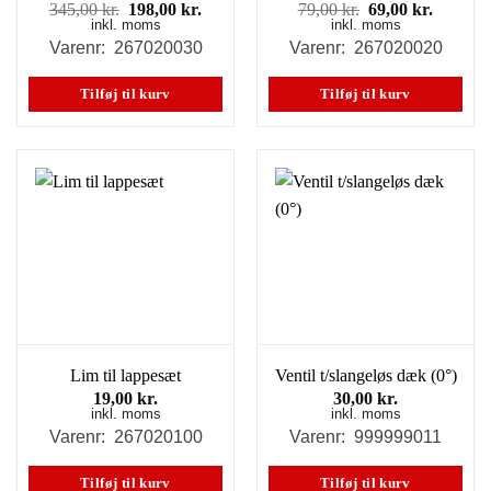
Den
Den
Den
Den
345,00
kr.
198,00
kr.
79,00
kr.
69,00
kr.
inkl. moms
oprindelige
aktuelle
inkl. moms
oprindelige
aktuell
pris
pris
pris
pris
Varenr: 267020030
Varenr: 267020020
var:
er:
var:
er:
345,00 kr..
198,00 kr..
79,00 kr..
69,00 kr
Tilføj til kurv
Tilføj til kurv
Lim til lappesæt
Ventil t/slangeløs dæk (0°)
19,00
kr.
30,00
kr.
inkl. moms
inkl. moms
Varenr: 267020100
Varenr: 999999011
Tilføj til kurv
Tilføj til kurv