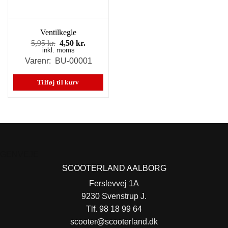
Ventilkegle
Den
Den
5,95
kr.
4,50
kr.
inkl. moms
oprindelige
aktuelle
pris
pris
Varenr: BU-00001
var:
er:
5,95 kr..
4,50 kr..
Tilføj til kurv
GENVEJE
SCOOTERLAND AALBORG
Ferslevvej 1A
9230 Svenstrup J.
Tlf. 98 18 99 64
scooter@scooterland.dk