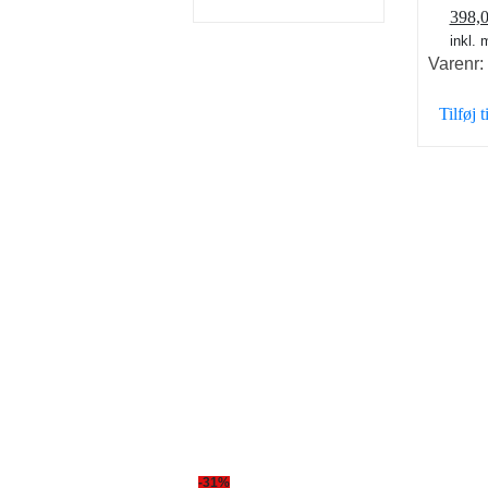
Den
398,
oprin
inkl.
Varenr
pris
var:
Tilføj t
498,0
-31%