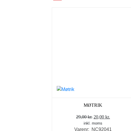
MØTRIK
Den
Den
29,00
kr.
20,00
kr.
inkl. moms
oprindelige
aktuelle
Varenr: NC92041
pris
pris