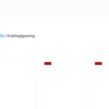
06)
/
Kobling/gearing
-29%
-22%