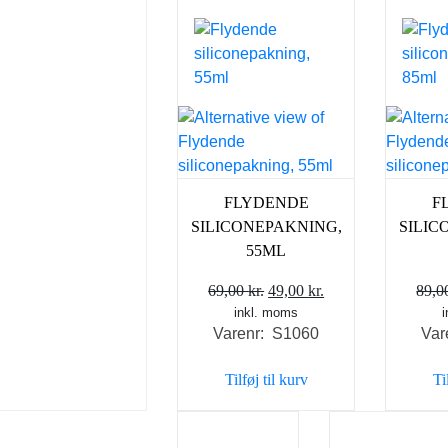
FLYDENDE
F
SILICONEPAKNING,
SILIC
55ML
Den
Den
69,00
kr.
49,00
kr.
89,
inkl. moms
oprindelige
aktuelle
Varenr: S1060
Var
pris
pris
var:
er:
Tilføj til kurv
Ti
69,00 kr..
49,00 kr..