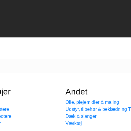
jer
Andet
Olie, plejemidler & maling
tere
Udstyr, tilbehør & beklædning
ootere
Dæk & slanger
r
Værktøj