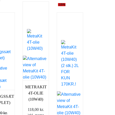
-15%
METRAKIT
4T-OLIE
NGSSÆT
(10W40)
PLET)
118,00
kr.
00
kr.