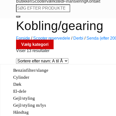
Butikken
Scooterværksted
Finansiering
Kontakt
Søg
efter:
Kobling/gearing
Forside
/
Scooter reservedele
/
Derbi
/
Senda (efter 20
Vælg kategori
Viser 13 resultater
Benzinfilter/slange
Cylinder
Dæk
El-dele
Gejl/styling
Gejl/styling m/lys
Håndtag