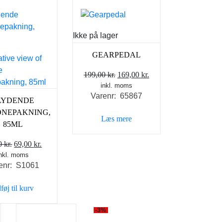
Ikke på lager
GEARPEDAL
Den
Den
199,00
kr.
169,00
kr.
inkl. moms
oprindelige
aktuelle
Varenr: 65867
pris
pris
LYDENDE
var:
er:
ONEPAKNING,
Læs mere
199,00 kr..
169,00 kr..
85ML
Den
Den
00
kr.
69,00
kr.
inkl. moms
oprindelige
aktuelle
enr: S1061
pris
pris
var:
er:
lføj til kurv
89,00 kr..
69,00 kr..
-3%