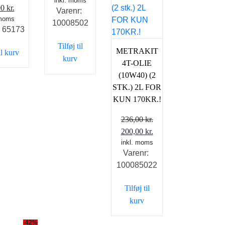
inkl. moms
Den
00
kr.
Varenr:
delige
 moms
aktuelle
10008502
: 65173
pris
er:
Tilføj til
METRAKIT
il kurv
0 kr..
398,00 kr..
kurv
4T-OLIE
(10W40) (2
STK.) 2L FOR
KUN 170KR.!
236,00
kr.
Den
Den
200,00
kr.
oprindelige
inkl. moms
aktuelle
Varenr:
pris
pris
100085022
var:
er:
236,00 kr..
200,00 kr..
Tilføj til
kurv
-42%