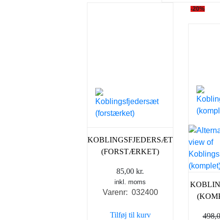
-20%
KOBLINGSFJEDERSÆT
(FORSTÆRKET)
85,00
kr.
inkl. moms
KOBLI
Varenr: 032400
(KOM
Tilføj til kurv
498,