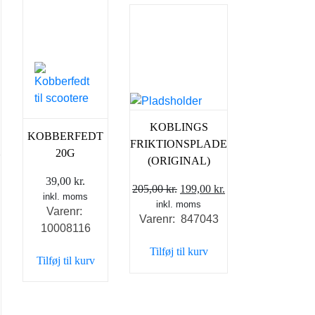
KOBLINGS
KOBBERFEDT
FRIKTIONSPLADE
20G
(ORIGINAL)
39,00
kr.
Den
Den
205,00
kr.
199,00
kr.
inkl. moms
inkl. moms
oprindelige
aktuelle
Varenr:
Varenr: 847043
pris
pris
10008116
var:
er:
Tilføj til kurv
205,00 kr..
199,00 kr..
Tilføj til kurv