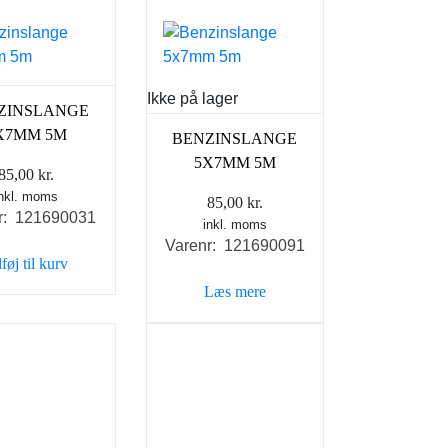
Ikke på lager
ZINSLANGE
X7MM 5M
BENZINSLANGE
5X7MM 5M
85,00
kr.
inkl. moms
85,00
kr.
r: 121690031
inkl. moms
Varenr: 121690091
lføj til kurv
Læs mere