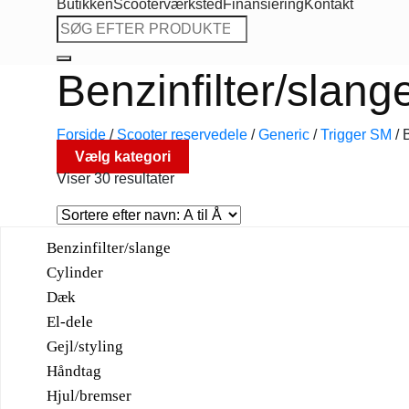
Butikken
Scooterværksted
Finansiering
Kontakt
Søg
efter:
Benzinfilter/slang
Forside
/
Scooter reservedele
/
Generic
/
Trigger SM
/
B
Vælg kategori
Viser 30 resultater
Benzinfilter/slange
Cylinder
Dæk
El-dele
Gejl/styling
Håndtag
Hjul/bremser