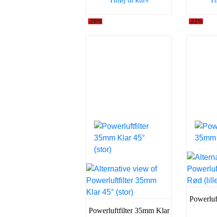
129,00 kr..
98,00 kr..
-29%
-22%
Powerluf
Powerluftfilter 35mm Klar