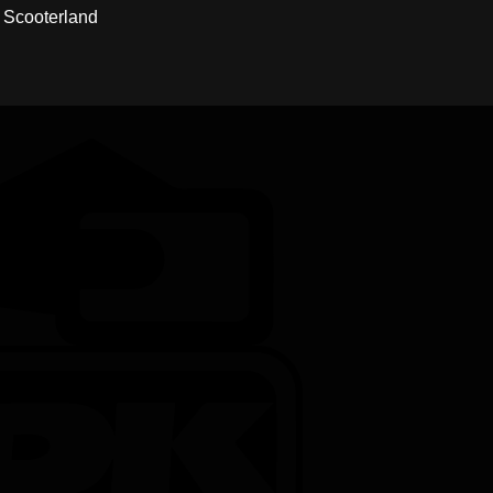
ra Scooterland
Credit
Card
DanKort