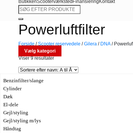
Butikken
Scooterværksted
Finansiering
Kontakt
Søg
efter:
Powerluftfilter
Forside
/
Scooter reservedele
/
Gilera
/
DNA
/
Powerluftf
Vælg kategori
Viser 9 resultater
Benzinfilter/slange
Cylinder
Dæk
El-dele
Gejl/styling
Gejl/styling m/lys
Håndtag