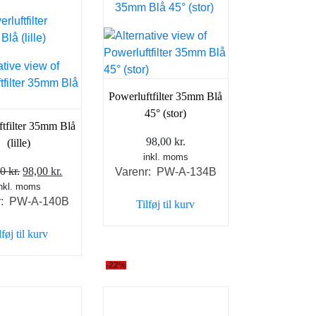
Powerluftfilter 35mm Blå
45° (stor)
tfilter 35mm Blå
98,00
kr.
(lille)
inkl. moms
Den
Den
00
kr.
98,00
kr.
Varenr: PW-A-134B
inkl. moms
oprindelige
aktuelle
r: PW-A-140B
Tilføj til kurv
pris
pris
var:
er:
lføj til kurv
125,00 kr..
98,00 kr..
-22%