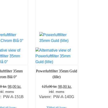
uftfilter 35mm
Powerluftfilter 35mm Guld
rom Blå 0°
(lille)
Den
Den
Den
Den
00
kr.
98,00
kr.
125,00
kr.
98,00
kr.
inkl. moms
oprindelige
aktuelle
inkl. moms
oprindelige
aktuelle
r: PW-A-151B
Varenr: PW-A-140G
pris
pris
pris
pris
var:
er:
var:
er:
lføj til kurv
Tilføj til kurv