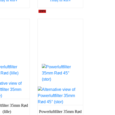
129,00 kr..
98,00 kr..
125,00 kr..
98,00 kr..
-29%
tfilter 35mm Rød
(lille)
Powerluftfilter 35mm Rød