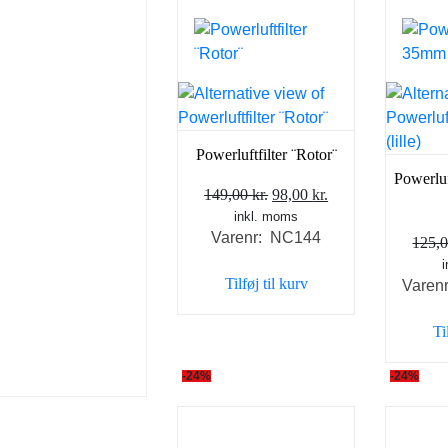
Powerluftfilter ¨Rotor¨
Powerluf
Den
Den
149,00
kr.
98,00
kr.
inkl. moms
oprindelige
aktuelle
Varenr: NC144
pris
pris
125,
var:
er:
Tilføj til kurv
Varen
149,00 kr..
98,00 kr..
Ti
-24%
-24%