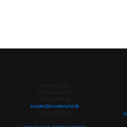
GENVEJE
SCOOTERLAND AALBORG
G
Ferslevvej 1A
9230 Svenstrup J.
Tlf. 98 18 99 64
scooter@scooterland.dk
CVR 34 61 86 31
H