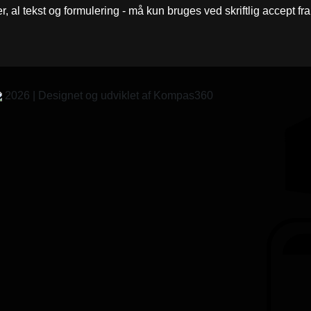
er, al tekst og formulering - må kun bruges ved skriftlig accept f
2026 | Designet og udviklet af Kompas360