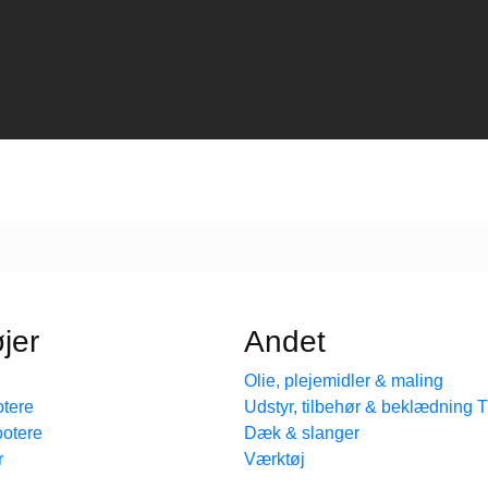
jer
Andet
Olie, plejemidler & maling
tere
Udstyr, tilbehør & beklædning
ootere
Dæk & slanger
r
Værktøj