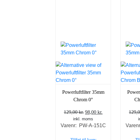
Powerluftfilter 35mm
Powerl
Chrom 0°
Ch
Den
Den
129,00
kr.
98,00
kr.
129,
inkl. moms
oprindelige
aktuelle
Varenr: PW-A-151C
Varen
pris
pris
var:
er:
Tilføj til kurv
Ti