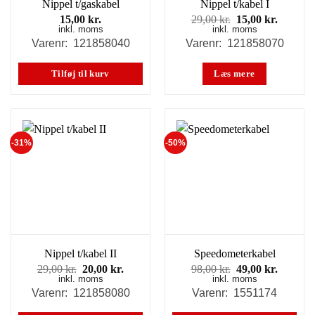
Nippel t/gaskabel
Nippel t/kabel I
Den
Den
15,00
kr.
29,00
kr.
15,00
kr.
inkl. moms
inkl. moms
oprindelige
aktuell
pris
pris
Varenr: 121858040
Varenr: 121858070
var:
er:
29,00 kr..
15,00 kr
Tilføj til kurv
Læs mere
-31%
-50%
Nippel t/kabel II
Speedometerkabel
Den
Den
Den
Den
29,00
kr.
20,00
kr.
98,00
kr.
49,00
kr.
inkl. moms
oprindelige
aktuelle
inkl. moms
oprindelige
aktuell
pris
pris
pris
pris
Varenr: 121858080
Varenr: 1551174
var:
er:
var:
er:
29,00 kr..
20,00 kr..
98,00 kr..
49,00 kr