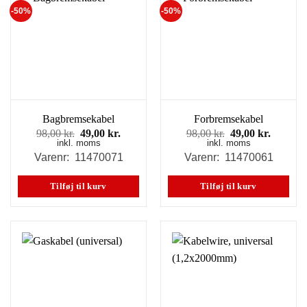
-50%
-50%
Bagbremsekabel
Forbremsekabel
Den
Den
Den
Den
98,00
kr.
49,00
kr.
98,00
kr.
49,00
kr.
inkl. moms
oprindelige
aktuelle
inkl. moms
oprindelige
aktuell
pris
pris
pris
pris
Varenr: 11470071
Varenr: 11470061
var:
er:
var:
er:
98,00 kr..
49,00 kr..
98,00 kr..
49,00 kr
Tilføj til kurv
Tilføj til kurv