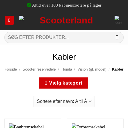
Fortsæt
Altid over 100 kabinescootere på lager
til
indhold
Søg
efter:
Kabler
Forside
/
Scooter reservedele
/
Honda
/
Vision (gl. model)
/
Kabler
Vælg kategori