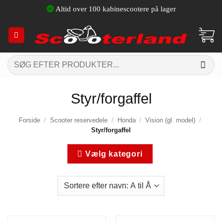
Fortsæt
Altid over 100 kabinescootere på lager
til
indhold
Søg
efter:
Styr/forgaffel
Forside
/
Scooter reservedele
/
Honda
/
Vision (gl. model)
/
Styr/forgaffel
Vælg kategori