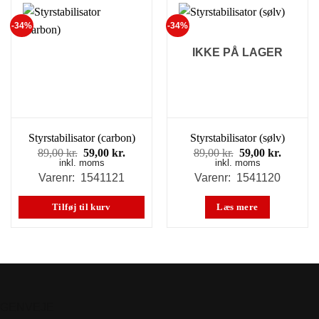
-34%
-34%
IKKE PÅ LAGER
Styrstabilisator (carbon)
Styrstabilisator (sølv)
Den
Den
Den
Den
89,00
kr.
59,00
kr.
89,00
kr.
59,00
kr.
inkl. moms
oprindelige
aktuelle
inkl. moms
oprindelige
aktuell
pris
pris
pris
pris
Varenr: 1541121
Varenr: 1541120
var:
er:
var:
er:
89,00 kr..
59,00 kr..
89,00 kr..
59,00 kr
Tilføj til kurv
Læs mere
GENVEJE