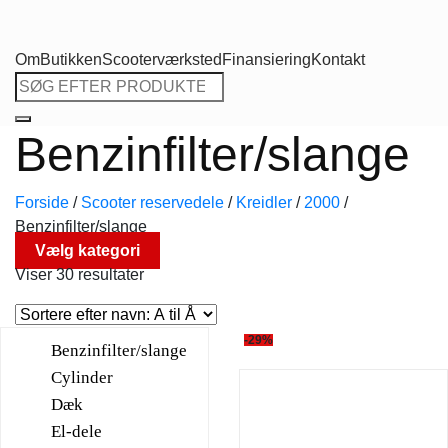
Om
Butikken
Scooterværksted
Finansiering
Kontakt
Søg
efter:
Benzinfilter/slange
Forside
/
Scooter reservedele
/
Kreidler
/
2000
/
Benzinfilter/slange
Vælg kategori
Viser 30 resultater
-29%
Benzinfilter/slange
Cylinder
Dæk
El-dele