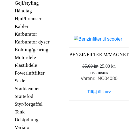
Gejl/styling
Håndtag
Hjul/bremser
Kabler
Karburator
Karburator dyser
Kobling/gearing
BENZINFILTER M/MAGNET
Motordele
Plastikdele
Den
Den
35,00
kr.
25,00
kr.
Powerluftfilter
inkl. moms
oprindelige
aktuel
Varenr: NC04080
pris
pris
Sæde
var:
er:
Støddæmper
Tilføj til kurv
35,00 kr..
25,00 k
Støttefod
Styr/forgaffel
Tank
Udstødning
Variator