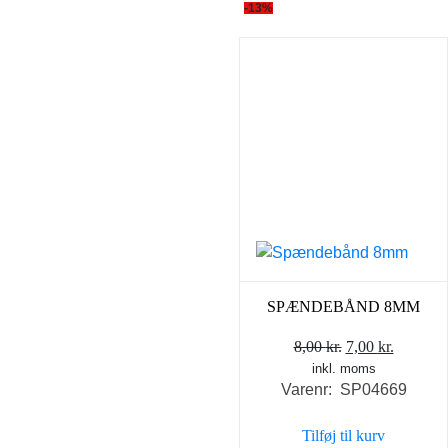
-13%
SPÆNDEBÅND 8MM
Den
Den
8,00
kr.
7,00
kr.
inkl. moms
oprindelige
aktuell
Varenr: SP04669
pris
pris
var:
er:
Tilføj til kurv
8,00 kr..
7,00 kr..