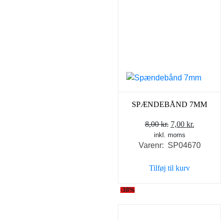
SPÆNDEBÅND 7MM
Den
Den
8,00
kr.
7,00
kr.
inkl. moms
oprindelige
aktuell
Varenr: SP04670
pris
pris
var:
er:
Tilføj til kurv
8,00 kr..
7,00 kr..
-38%