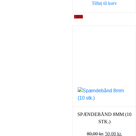
Tilføj til kurv
9,00 kr..
7,00 kr..
-38%
SPÆNDEBÅND 8MM (10
STK.)
Den
Den
80,00
kr.
50,00
kr.