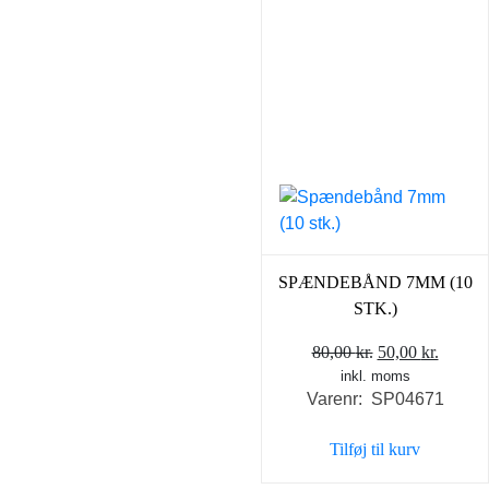
SPÆNDEBÅND 7MM (10
STK.)
Den
Den
80,00
kr.
50,00
kr.
inkl. moms
oprindelige
aktuel
Varenr: SP04671
pris
pris
var:
er:
Tilføj til kurv
80,00 kr..
50,00 k