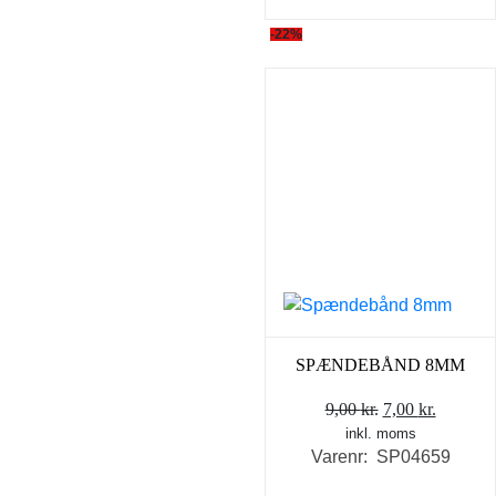
-22%
SPÆNDEBÅND 8MM
Den
Den
9,00
kr.
7,00
kr.
inkl. moms
oprindelige
aktuell
Varenr: SP04659
pris
pris
var:
er: