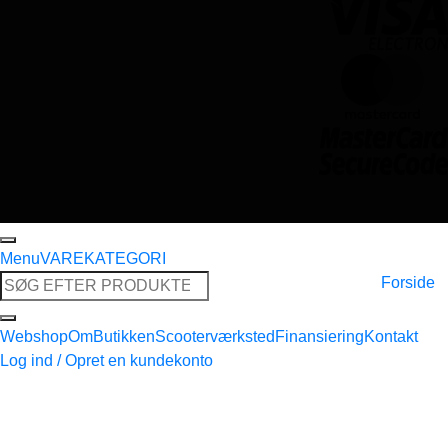
Menu
VAREKATEGORI
Søg
Forside
efter:
Webshop
Om
Butikken
Scooterværksted
Finansiering
Kontakt
Log ind / Opret en kundekonto