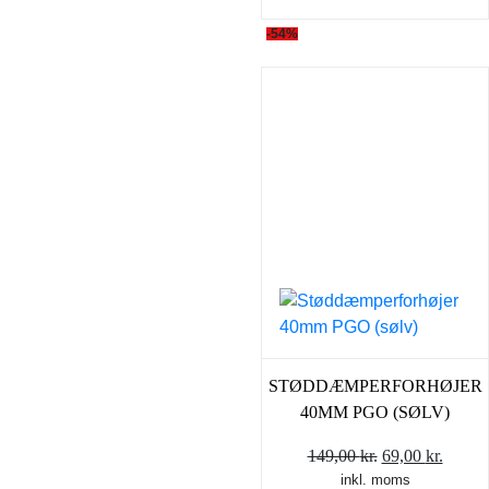
-54%
STØDDÆMPERFORHØJER
40MM PGO (SØLV)
Den
Den
149,00
kr.
69,00
kr.
inkl. moms
oprindelige
aktuel