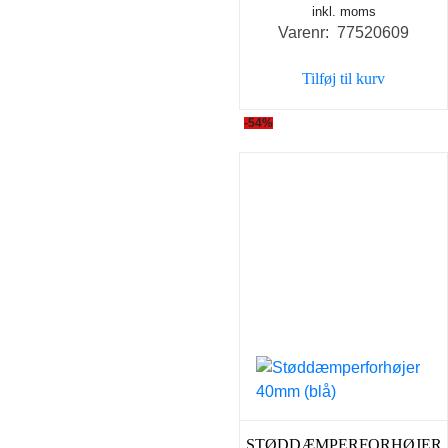
inkl. moms
oprindelige
aktuel
Varenr: 77520609
pris
pris
var:
er:
Tilføj til kurv
139,00 kr..
75,00 
-54%
STØDDÆMPERFORHØJER