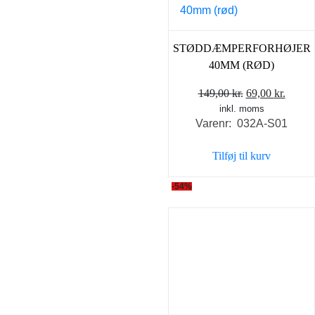
STØDDÆMPERFORHØJER
40MM (RØD)
Den
Den
149,00
kr.
69,00
kr.
inkl. moms
oprindelige
aktuel
Varenr: 032A-S01
pris
pris
var:
er:
Tilføj til kurv
149,00 kr..
69,00 
-54%