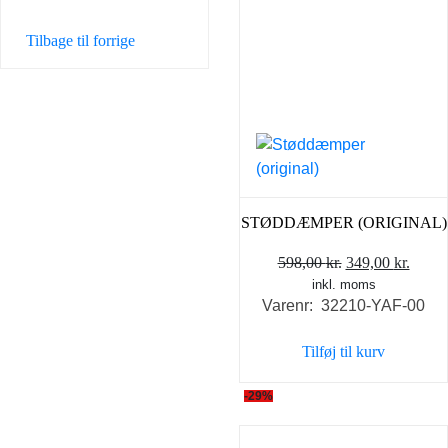
Tilbage til forrige
STØDDÆMPER (ORIGINAL)
Den
Den
598,00
kr.
349,00
kr.
inkl. moms
oprindelige
aktue
Varenr: 32210-YAF-00
pris
pris
var:
er:
Tilføj til kurv
598,00 kr..
349,0
-29%