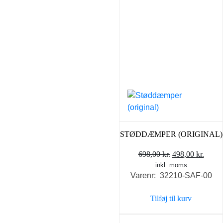
STØDDÆMPER (ORIGINAL)
Den
Den
698,00
kr.
498,00
kr.
inkl. moms
oprindelige
aktue
Varenr: 32210-SAF-00
pris
pris
var:
er:
Tilføj til kurv
698,00 kr..
498,0