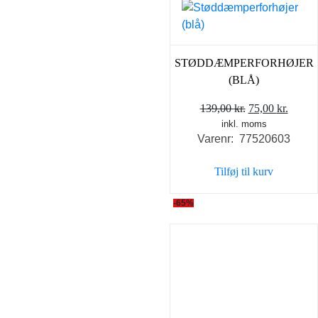
STØDDÆMPERFORHØJER
(BLÅ)
Den
Den
139,00
kr.
75,00
kr.
inkl. moms
oprindelige
aktuel
Varenr: 77520603
pris
pris
var:
er:
Tilføj til kurv
139,00 kr..
75,00 
-65%