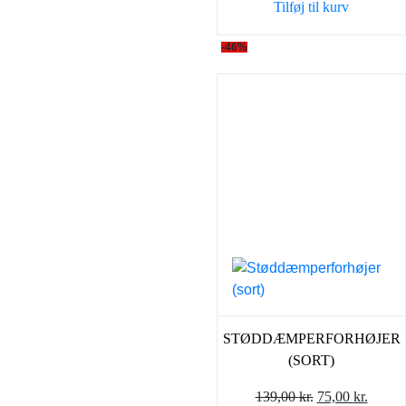
Tilføj til kurv
139,00 kr..
75,00 
-46%
STØDDÆMPERFORHØJER
(SORT)
Den
Den
139,00
kr.
75,00
kr.