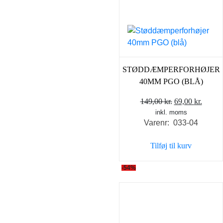
STØDDÆMPERFORHØJER
40MM PGO (BLÅ)
Den
Den
149,00
kr.
69,00
kr.
inkl. moms
oprindelige
aktuel
Varenr: 033-04
pris
pris
var:
er:
Tilføj til kurv
149,00 kr..
69,00 
-54%