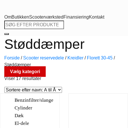
Om
Butikken
Scooterværksted
Finansiering
Kontakt
Søg
efter:
Støddæmper
Forside
/
Scooter reservedele
/
Kreidler
/
Florett 30-45
/
Støddæmper
Vælg kategori
Viser 17 resultater
Benzinfilter/slange
Cylinder
Dæk
El-dele