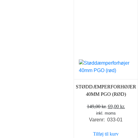
STØDDÆMPERFORHØJER
40MM PGO (RØD)
Den
Den
149,00
kr.
69,00
kr.
inkl. moms
oprindelige
aktuel
Varenr: 033-01
pris
pris
var:
er:
Tilføj til kurv
149,00 kr..
69,00 