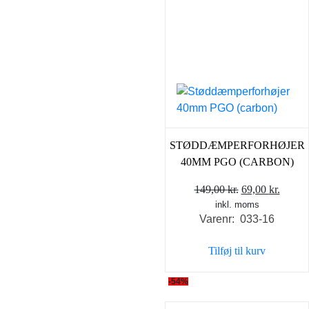
STØDDÆMPERFORHØJER
40MM PGO (CARBON)
Den
Den
149,00
kr.
69,00
kr.
inkl. moms
oprindelige
aktuel
Varenr: 033-16
pris
pris
var:
er:
Tilføj til kurv
149,00 kr..
69,00 
-54%