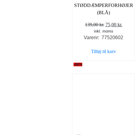
STØDDÆMPERFORHØJER
(BLÅ)
Den
Den
139,00
kr.
75,00
kr.
inkl. moms
oprindelige
aktuel
Varenr: 77520602
pris
pris
var:
er:
Tilføj til kurv
139,00 kr..
75,00 
-46%