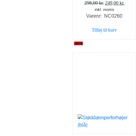
Den
Den
298,00
kr.
249,00
kr.
inkl. moms
oprindelige
aktue
Varenr: NC0260
pris
pris
var:
er:
Tilføj til kurv
298,00 kr..
249,0
-46%