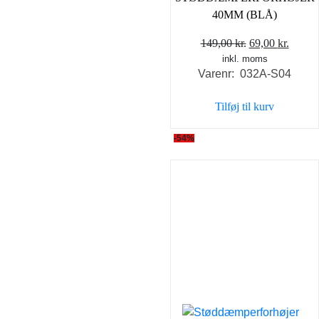
40MM (BLÅ)
Den
Den
149,00
kr.
69,00
kr.
inkl. moms
oprindelige
aktuel
Varenr: 032A-S04
pris
pris
var:
er:
Tilføj til kurv
149,00 kr..
69,00 
-54%