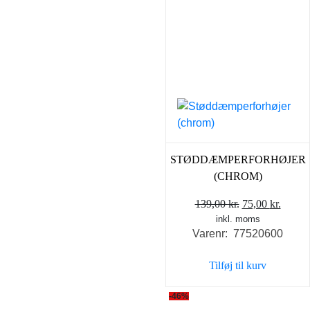
STØDDÆMPERFORHØJER
(CHROM)
Den
Den
139,00
kr.
75,00
kr.
inkl. moms
oprindelige
aktuel
Varenr: 77520600
pris
pris
var:
er:
Tilføj til kurv
139,00 kr..
75,00 
-46%