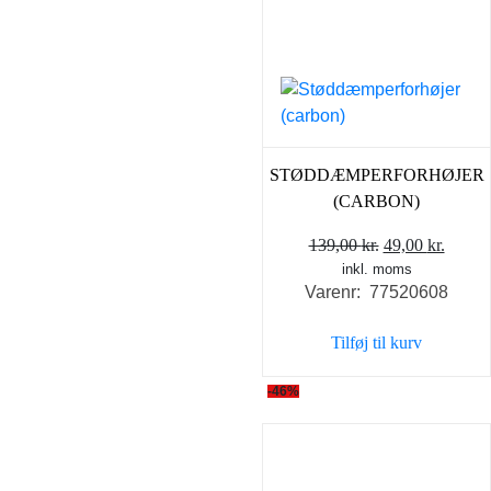
STØDDÆMPERFORHØJER
(CARBON)
Den
Den
139,00
kr.
49,00
kr.
inkl. moms
oprindelige
aktuel
Varenr: 77520608
pris
pris
var:
er:
Tilføj til kurv
139,00 kr..
49,00 
-46%