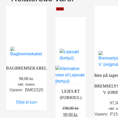
-50%
BAGBREMSEKABEL
Ikke på lage
98,00
kr.
inkl. moms
BREMSELY
Varenr: BM01520
LEJESÆT
V. (OR
(FORHJUL)
Tilføj til kurv
97,
198,00
kr.
inkl.
Den
Den
Varenr: P1
99,00
kr.