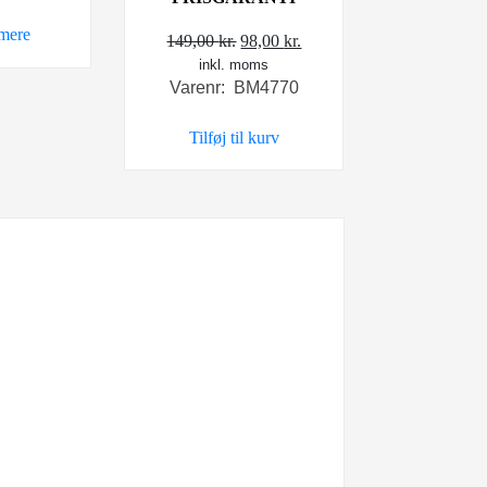
mere
Den
Den
149,00
kr.
98,00
kr.
inkl. moms
oprindelige
aktuelle
Varenr: BM4770
pris
pris
var:
er:
Tilføj til kurv
149,00 kr..
98,00 kr..