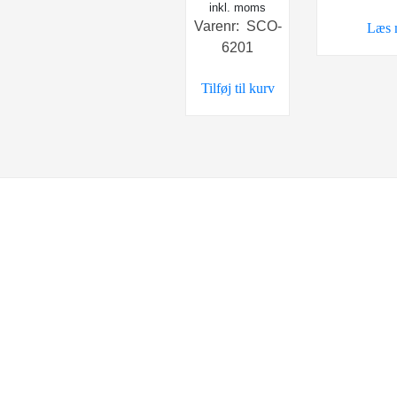
inkl. moms
oprindelige
aktuelle
Varenr: SCO-
Læs 
pris
pris
6201
var:
er:
198,00 kr..
99,00 kr..
Tilføj til kurv