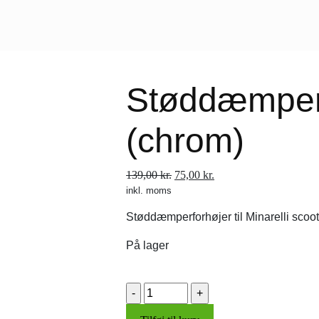
Støddæmper
(chrom)
Den
Den
139,00
kr.
75,00
kr.
inkl. moms
oprindelige
aktuelle
pris
pris
Støddæmperforhøjer til Minarelli scoot
var:
er:
139,00 kr..
75,00 kr..
På lager
Støddæmperforhøjer
(chrom)