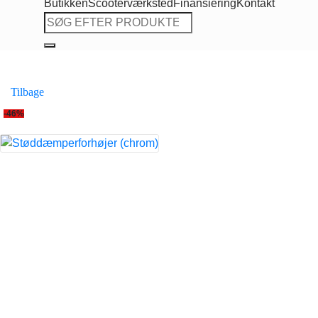
Butikken
Scooterværksted
Finansiering
Kontakt
Søg
efter:
Tilbage
-46%