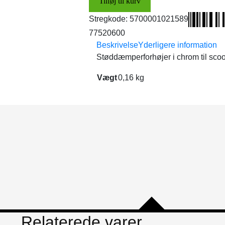
Tilføj til kurv
antal
Stregkode:
5700001021589
77520600
Beskrivelse
Yderligere information
Støddæmperforhøjer i chrom til scoo
Vægt
0,16 kg
Relaterede varer