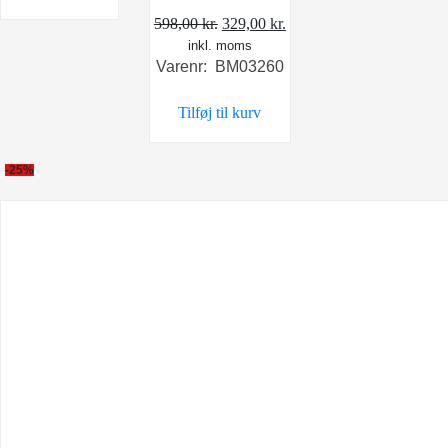
Den
Den
598,00
kr.
329,00
kr.
inkl. moms
oprindelige
aktuelle
Varenr: BM03260
pris
pris
var:
er:
Tilføj til kurv
598,00 kr..
329,00 kr..
-25%