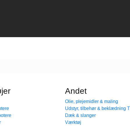
jer
Andet
Olie, plejemidler & maling
tere
Udstyr, tilbehør & beklædning
ootere
Dæk & slanger
r
Værktøj