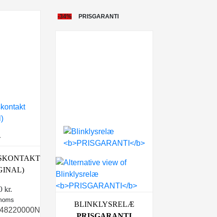
-34%
PRISGARANTI
r
SKONTAKT
IGINAL)
50
kr.
 moms
BLINKLYSRELÆ
548220000N
PRISGARANTI