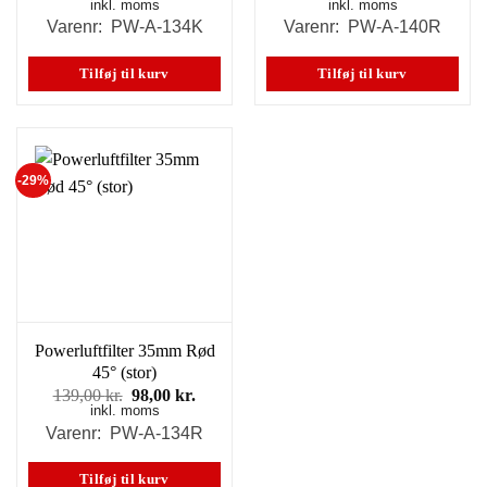
inkl. moms
oprindelige
aktuelle
inkl. moms
oprindelige
aktuell
pris
pris
pris
pris
Varenr: PW-A-134K
Varenr: PW-A-140R
var:
er:
var:
er:
139,00 kr..
98,00 kr..
125,00 kr..
98,00 k
Tilføj til kurv
Tilføj til kurv
-29%
Powerluftfilter 35mm Rød
45° (stor)
Den
Den
139,00
kr.
98,00
kr.
inkl. moms
oprindelige
aktuelle
pris
pris
Varenr: PW-A-134R
var:
er:
139,00 kr..
98,00 kr..
Tilføj til kurv