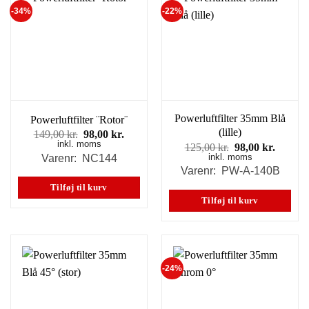
-34%
-22%
Powerluftfilter 35mm Blå
Powerluftfilter ¨Rotor¨
(lille)
Den
Den
149,00
kr.
98,00
kr.
inkl. moms
oprindelige
aktuelle
Den
Den
125,00
kr.
98,00
kr.
pris
pris
inkl. moms
oprindelige
aktuell
Varenr: NC144
var:
er:
pris
pris
Varenr: PW-A-140B
149,00 kr..
98,00 kr..
var:
er:
Tilføj til kurv
125,00 kr..
98,00 k
Tilføj til kurv
-24%