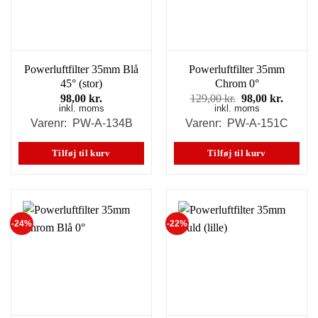
Powerluftfilter 35mm Blå
Powerluftfilter 35mm
45° (stor)
Chrom 0°
Den
Den
98,00
kr.
129,00
kr.
98,00
kr.
inkl. moms
inkl. moms
oprindelige
aktuell
pris
pris
Varenr: PW-A-134B
Varenr: PW-A-151C
var:
er:
129,00 kr..
98,00 k
Tilføj til kurv
Tilføj til kurv
-24%
-22%