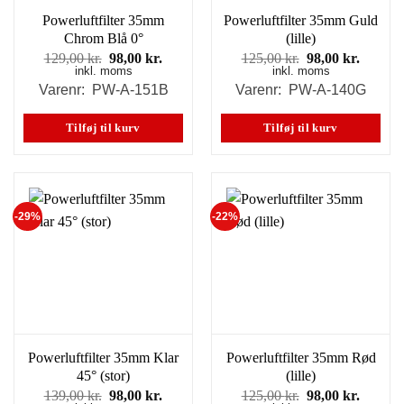
Powerluftfilter 35mm
Powerluftfilter 35mm Guld
Chrom Blå 0°
(lille)
Den
Den
Den
Den
129,00
kr.
98,00
kr.
125,00
kr.
98,00
kr.
inkl. moms
oprindelige
aktuelle
inkl. moms
oprindelige
aktuell
pris
pris
pris
pris
Varenr: PW-A-151B
Varenr: PW-A-140G
var:
er:
var:
er:
129,00 kr..
98,00 kr..
125,00 kr..
98,00 k
Tilføj til kurv
Tilføj til kurv
-29%
-22%
Powerluftfilter 35mm Klar
Powerluftfilter 35mm Rød
45° (stor)
(lille)
Den
Den
Den
Den
139,00
kr.
98,00
kr.
125,00
kr.
98,00
kr.