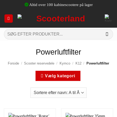
Fortsæt
Altid over 100 kabinescootere på lager
til
indhold
Søg
efter:
Powerluftfilter
Forside
/
Scooter reservedele
/
Kymco
/
K12
/
Powerluftfilter
Vælg kategori