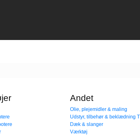
jer
Andet
Olie, plejemidler & maling
tere
Udstyr, tilbehør & beklædning
ootere
Dæk & slanger
r
Værktøj