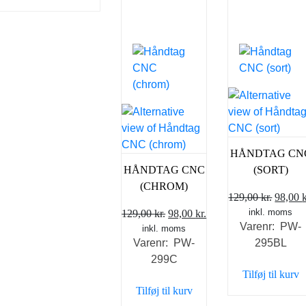
HÅNDTAG CN
HÅNDTAG CNC
(SORT)
(CHROM)
Den
129,00
kr.
98,00
k
Den
Den
inkl. moms
oprind
129,00
kr.
98,00
kr.
Varenr: PW-
inkl. moms
oprindelige
aktuelle
pris
Varenr: PW-
295BL
pris
pris
var:
299C
var:
er:
129,00 
Tilføj til kurv
129,00 kr..
98,00 kr..
Tilføj til kurv