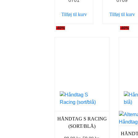
0701
0709
var:
er:
var:
98,00 kr..
59,00 kr..
59,00 k
Tilføj til kurv
Tilføj til kurv
-40%
-40%
HÅNDTAG S RACING
(SORT/BLÅ)
HÅNDTA