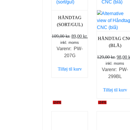
HÅNDTAG
(SORT/GUL)
Den
Den
109,00
kr.
89,00
kr.
HÅNDTAG CN
inkl. moms
oprindelige
aktuelle
(BLÅ)
Varenr: PW-
pris
pris
207G
var:
er:
Den
129,00
kr.
98,00
k
109,00 kr..
89,00 kr..
inkl. moms
oprind
Tilføj til kurv
Varenr: PW-
pris
299BL
var:
129,00 
Tilføj til kurv
-24%
-24%