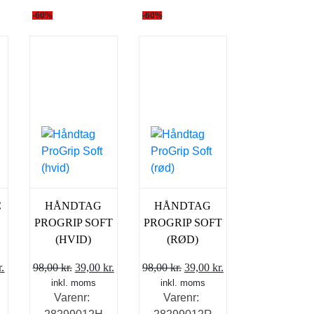
-60%
-60%
C
HÅNDTAG
HÅNDTAG
PROGRIP SOFT
PROGRIP SOFT
(HVID)
(RØD)
Den
Den
Den
Den
Den
r.
98,00
kr.
39,00
kr.
98,00
kr.
39,00
kr.
elige
aktuelle
inkl. moms
oprindelige
aktuelle
inkl. moms
oprindelige
aktuelle
Varenr:
Varenr:
pris
pris
pris
pris
pris