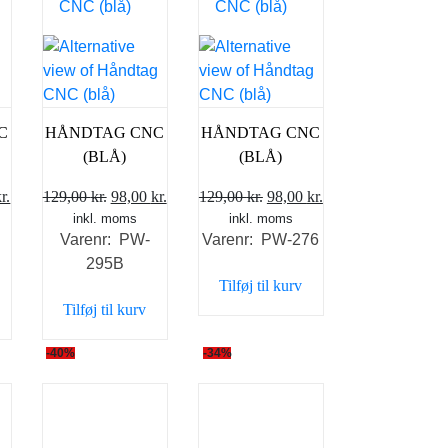
C
HÅNDTAG CNC
HÅNDTAG CNC
(BLÅ)
(BLÅ)
Den
Den
Den
Den
Den
r.
129,00
kr.
98,00
kr.
129,00
kr.
98,00
kr.
elige
aktuelle
inkl. moms
oprindelige
aktuelle
inkl. moms
oprindelige
aktuelle
Varenr: PW-
Varenr: PW-276
pris
pris
pris
pris
pris
295B
er:
var:
er:
var:
er:
Tilføj til kurv
kr..
98,00 kr..
129,00 kr..
98,00 kr..
129,00 kr..
98,00 kr..
Tilføj til kurv
-40%
-34%