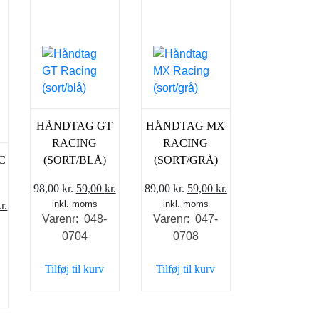
HÅNDTAG GT
HÅNDTAG MX
RACING
RACING
C
(SORT/BLÅ)
(SORT/GRÅ)
Den
Den
Den
Den
98,00
kr.
59,00
kr.
89,00
kr.
59,00
kr.
Den
inkl. moms
oprindelige
aktuelle
inkl. moms
oprindelige
aktuelle
r.
Varenr: 048-
Varenr: 047-
elige
aktuelle
pris
pris
pris
pris
0704
0708
pris
var:
er:
var:
er:
er:
98,00 kr..
59,00 kr..
89,00 kr..
59,00 kr..
Tilføj til kurv
Tilføj til kurv
kr..
98,00 kr..