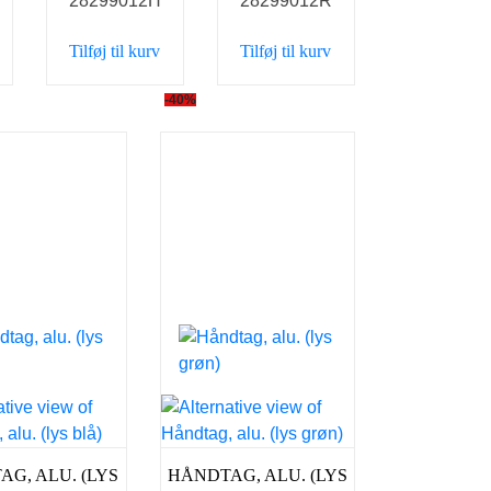
28299012H
28299012R
er:
var:
er:
var:
er:
r..
49,00 kr..
98,00 kr..
39,00 kr..
98,00 kr..
39,00 kr..
Tilføj til kurv
Tilføj til kurv
-40%
G, ALU. (LYS
HÅNDTAG, ALU. (LYS