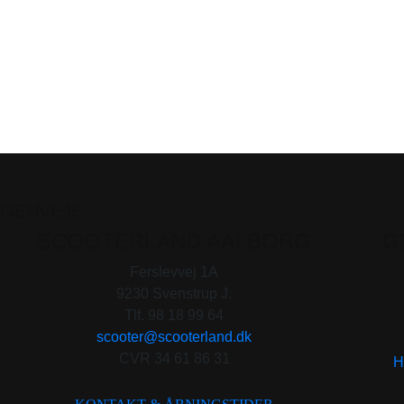
GENVEJE
SCOOTERLAND AALBORG
G
Ferslevvej 1A
9230 Svenstrup J.
Tlf. 98 18 99 64
scooter@scooterland.dk
CVR 34 61 86 31
H