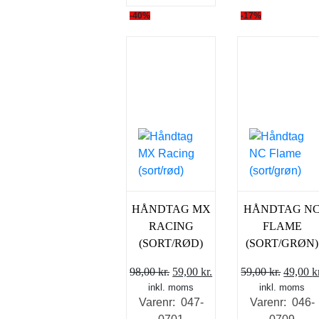
-40%
-17%
HÅNDTAG MX
HÅNDTAG N
RACING
FLAME
(SORT/RØD)
(SORT/GRØN)
Den
Den
Den
98,00
kr.
59,00
kr.
59,00
kr.
49,00
k
inkl. moms
oprindelige
aktuelle
inkl. moms
oprind
Varenr: 047-
Varenr: 046-
pris
pris
pris