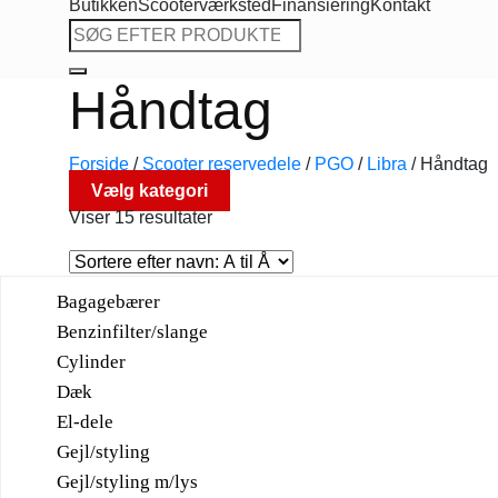
Butikken
Scooterværksted
Finansiering
Kontakt
Søg
efter:
Håndtag
Forside
/
Scooter reservedele
/
PGO
/
Libra
/
Håndtag
Vælg kategori
Viser 15 resultater
Bagagebærer
Benzinfilter/slange
Cylinder
Dæk
El-dele
Gejl/styling
Gejl/styling m/lys