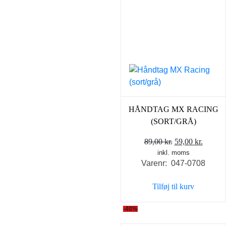
HÅNDTAG MX RACING
(SORT/GRÅ)
Den
Den
89,00
kr.
59,00
kr.
inkl. moms
oprindelige
aktuel
Varenr: 047-0708
pris
pris
var:
er:
Tilføj til kurv
89,00 kr..
59,00 k
-40%