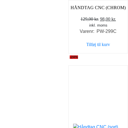
HÅNDTAG CNC (CHROM)
Den
Den
129,00
kr.
98,00
kr.
inkl. moms
oprindelige
aktuel
Varenr: PW-299C
pris
pris
var:
er:
Tilføj til kurv
129,00 kr..
98,00 
-24%