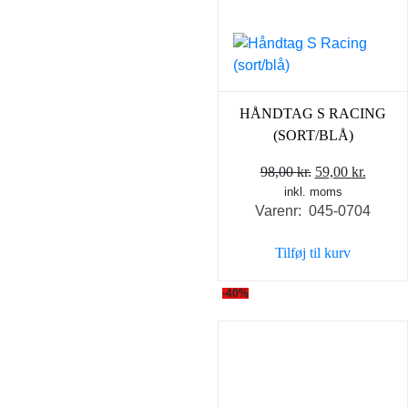
HÅNDTAG S RACING
(SORT/BLÅ)
Den
Den
98,00
kr.
59,00
kr.
inkl. moms
oprindelige
aktuel
Varenr: 045-0704
pris
pris
var:
er:
Tilføj til kurv
98,00 kr..
59,00 k
-40%