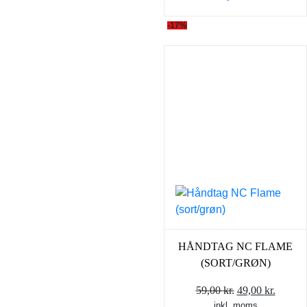
-17%
HÅNDTAG NC FLAME
(SORT/GRØN)
Den
Den
59,00
kr.
49,00
kr.
inkl. moms
oprindelige
aktuel