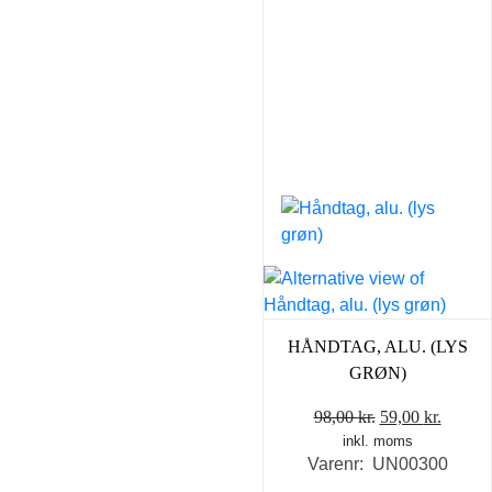
HÅNDTAG, ALU. (LYS
GRØN)
Den
Den
98,00
kr.
59,00
kr.
inkl. moms
oprindelige
aktuel
Varenr: UN00300
pris
pris