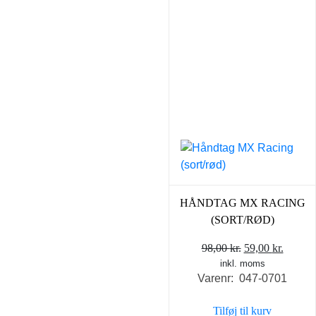
HÅNDTAG MX RACING
(SORT/RØD)
Den
Den
98,00
kr.
59,00
kr.
inkl. moms
oprindelige
aktuel
Varenr: 047-0701
pris
pris
var:
er:
Tilføj til kurv
98,00 kr..
59,00 k