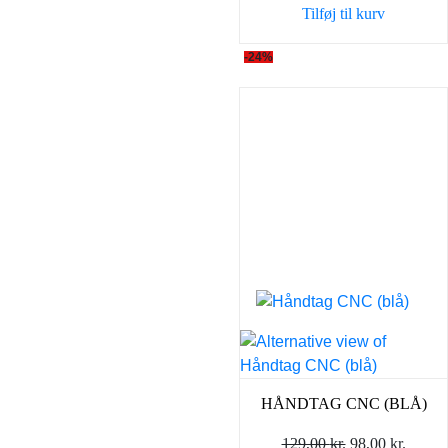
Tilføj til kurv
129,00 kr..
98,00 
-24%
HÅNDTAG CNC (BLÅ)
Den
Den
129,00
kr.
98,00
kr.