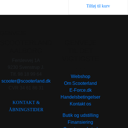
var:
er:
Tilføj til kurv
98,00 kr..
59,00 k
GENVEJE
SCOOTERLAND
GENVEJE
AALBORG
TIL DET
VIGTIGSTE
Ferslevvej 1A
. . .
9230 Svenstrup J.
Tlf. 98 18 99 64
Webshop
scooter@scooterland.dk
Om Scooterland
CVR 34 61 86 31
E-Force.dk
Handelsbetingelser
KONTAKT &
Kontakt os
ÅBNINGSTIDER
Butik og udstilling
Finansiering