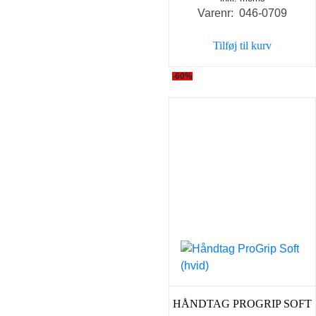
Varenr: 046-0709
pris
pris
var:
er:
Tilføj til kurv
59,00 kr..
49,00 k
-60%
HÅNDTAG PROGRIP SOFT