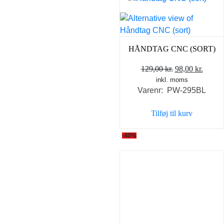
HÅNDTAG CNC (SORT)
Den
Den
129,00
kr.
98,00
kr.
inkl. moms
oprindelige
aktuel
Varenr: PW-295BL
pris
pris
var:
er:
Tilføj til kurv
129,00 kr..
98,00 
-40%