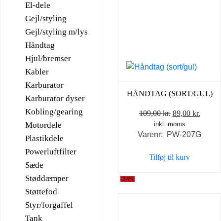
El-dele
Gejl/styling
Gejl/styling m/lys
Håndtag
Hjul/bremser
Kabler
Karburator
HÅNDTAG (SORT/GUL)
Karburator dyser
Kobling/gearing
Den
Den
109,00
kr.
89,00
kr.
Motordele
inkl. moms
oprindelige
aktuel
Varenr: PW-207G
pris
pris
Plastikdele
var:
er:
Powerluftfilter
Tilføj til kurv
109,00 kr..
89,00 
Sæde
Støddæmper
-24%
Støttefod
Styr/forgaffel
Tank