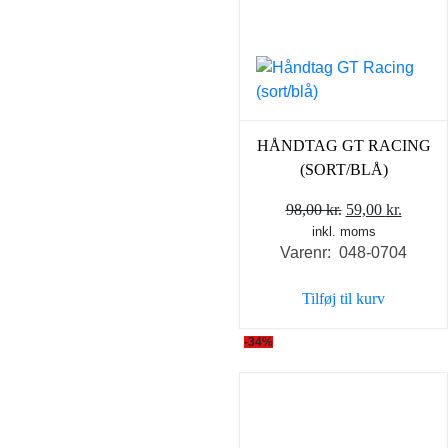
HÅNDTAG GT RACING
(SORT/BLÅ)
Den
Den
98,00
kr.
59,00
kr.
inkl. moms
oprindelige
aktuel
Varenr: 048-0704
pris
pris
var:
er:
Tilføj til kurv
98,00 kr..
59,00 k
-34%