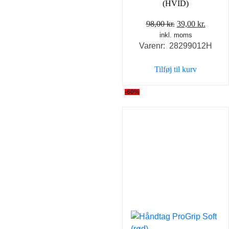
(HVID)
Den
Den
98,00
kr.
39,00
kr.
inkl. moms
oprindelige
aktuel
Varenr: 28299012H
pris
pris
var:
er:
Tilføj til kurv
98,00 kr..
39,00 k
-60%