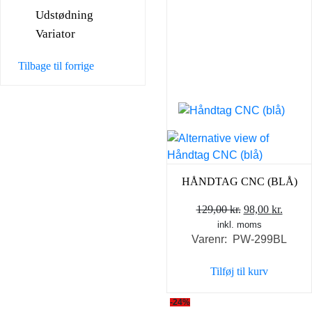
Udstødning
Variator
Tilbage til forrige
HÅNDTAG CNC (BLÅ)
Den
Den
129,00
kr.
98,00
kr.
inkl. moms
oprindelige
aktuel
Varenr: PW-299BL
pris
pris
var:
er:
Tilføj til kurv
129,00 kr..
98,00 
-24%