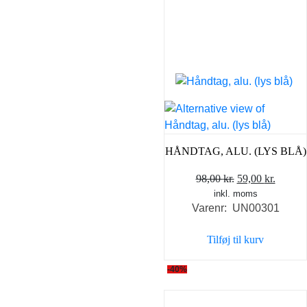
HÅNDTAG, ALU. (LYS BLÅ)
Den
Den
98,00
kr.
59,00
kr.
inkl. moms
oprindelige
aktuel
Varenr: UN00301
pris
pris
var:
er:
Tilføj til kurv
98,00 kr..
59,00 k
-40%