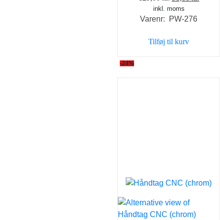
inkl. moms
oprindelige
aktuel
Varenr: PW-276
pris
pris
var:
er:
Tilføj til kurv
129,00 kr..
98,00 
-24%