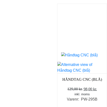
HÅNDTAG CNC (BLÅ)
Den
Den
129,00
kr.
98,00
kr.
inkl. moms
oprindelige
aktuel
Varenr: PW-295B
pris
pris
var:
er: