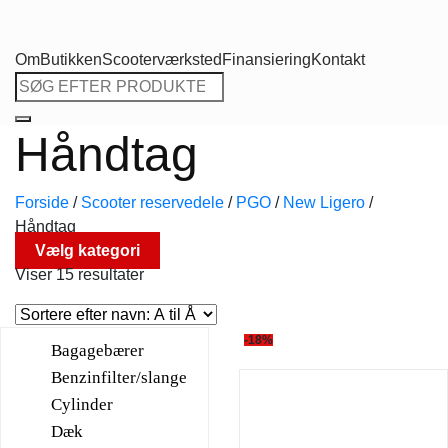
Om
Butikken
Scooterværksted
Finansiering
Kontakt
Søg
efter:
Håndtag
Forside
/
Scooter reservedele
/
PGO
/
New Ligero
/
Håndtag
Vælg kategori
Viser 15 resultater
-18%
Bagagebærer
Benzinfilter/slange
Cylinder
Dæk