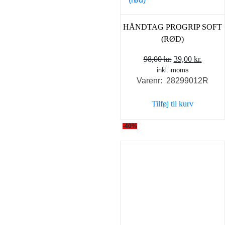
HÅNDTAG PROGRIP SOFT
(RØD)
Den
Den
98,00
kr.
39,00
kr.
inkl. moms
oprindelige
aktuel
Varenr: 28299012R
pris
pris
var:
er:
Tilføj til kurv
98,00 kr..
39,00 k
-40%