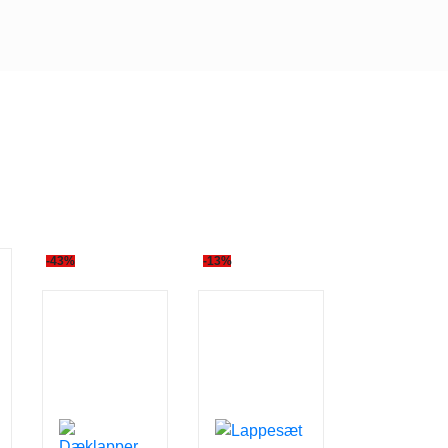
-43%
-13%