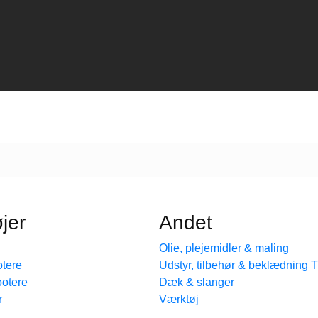
jer
Andet
Olie, plejemidler & maling
tere
Udstyr, tilbehør & beklædning
ootere
Dæk & slanger
r
Værktøj