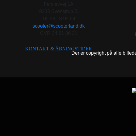
Ferslevvej 1A
9230 Svenstrup J.
Tlf. 98 18 99 64
scooter@scooterland.dk
CVR 34 61 86 31
H
KONTAKT & ÅBNINGSTIDER
Der er copyright på alle billed