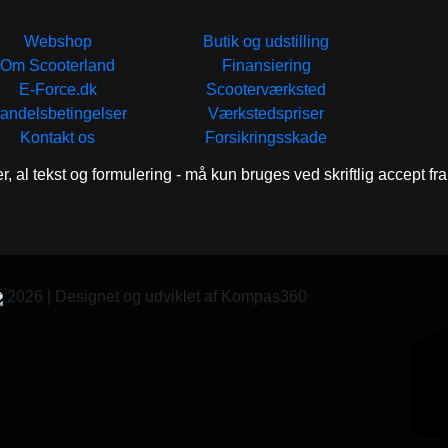
.
Webshop
Butik og udstilling
Om Scooterland
Finansiering
E-Force.dk
Scooterværksted
andelsbetingelser
Værkstedspriser
Kontakt os
Forsikringsskade
er, al tekst og formulering - må kun bruges ved skriftlig accept f
2026 | Designet og udviklet af Kompas360