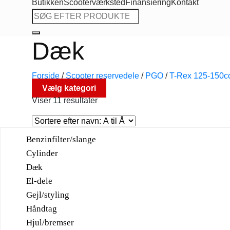
Butikken
Scooterværksted
Finansiering
Kontakt
Søg
efter:
Dæk
Forside
/
Scooter reservedele
/
PGO
/
T-Rex 125-150
Vælg kategori
Viser 11 resultater
Benzinfilter/slange
Cylinder
Dæk
El-dele
Gejl/styling
Håndtag
Hjul/bremser