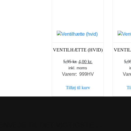
VENTILHÆTTE (HVID)
VENTIL
Den
Den
5,95
kr.
4,00
kr.
5,
inkl. moms
oprindelige
aktuelle
Varenr: 999HV
Var
pris
pris
var:
er:
Tilføj til kurv
Ti
5,95 kr..
4,00 kr..
ENVEJE TIL DET VIGTIGSTE . .