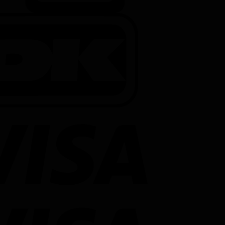
DanKort
Visa
Visa
Electron