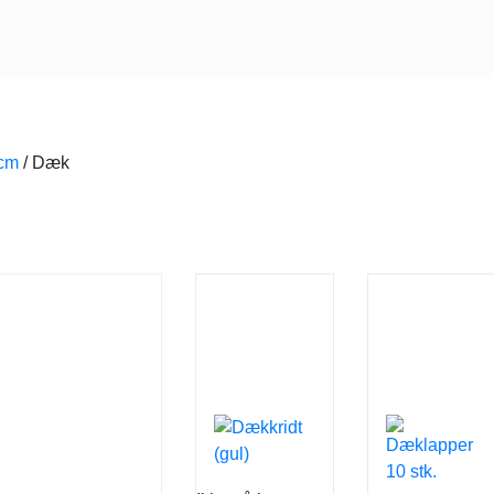
ccm
/
Dæk