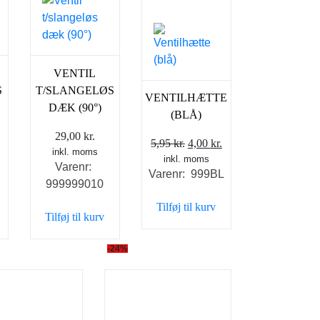
VENTIL
S
T/SLANGELØS
VENTILHÆTTE
DÆK (90°)
(BLÅ)
29,00
kr.
Den
Den
5,95
kr.
4,00
kr.
inkl. moms
inkl. moms
oprindelige
aktuelle
Varenr:
Varenr: 999BL
pris
pris
999999010
var:
er:
Tilføj til kurv
5,95 kr..
4,00 kr..
Tilføj til kurv
-24%