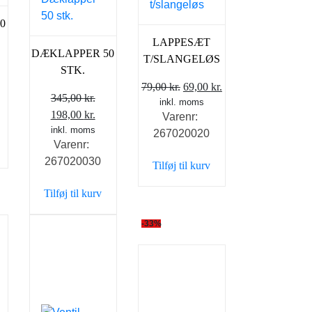
0
LAPPESÆT
DÆKLAPPER 50
T/SLANGELØS
STK.
Den
Den
79,00
kr.
69,00
kr.
345,00
kr.
inkl. moms
oprindelige
aktuelle
Den
Den
198,00
kr.
Varenr:
pris
pris
oprindelige
inkl. moms
aktuelle
267020020
var:
er:
Varenr:
pris
pris
79,00 kr..
69,00 kr..
267020030
var:
er:
Tilføj til kurv
345,00 kr..
198,00 kr..
Tilføj til kurv
-33%