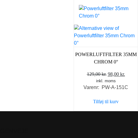
POWERLUFTFILTER 35MM
CHROM 0°
Den
Den
129,00
kr.
98,00
kr.
inkl. moms
oprindelige
aktuel
Varenr: PW-A-151C
pris
pris
var:
er:
Tilføj til kurv
129,00 kr..
98,00 
GENVEJE