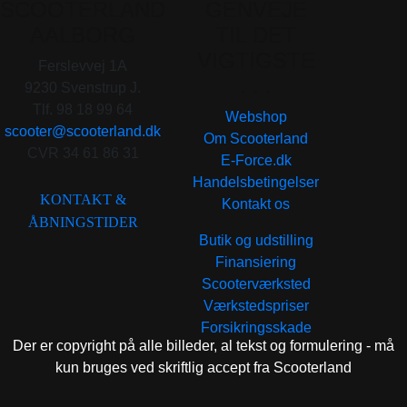
SCOOTERLAND
GENVEJE
AALBORG
TIL DET
VIGTIGSTE
Ferslevvej 1A
. . .
9230 Svenstrup J.
Tlf. 98 18 99 64
Webshop
scooter@scooterland.dk
Om Scooterland
CVR 34 61 86 31
E-Force.dk
Handelsbetingelser
KONTAKT &
Kontakt os
ÅBNINGSTIDER
Butik og udstilling
Finansiering
Scooterværksted
Værkstedspriser
Forsikringsskade
Der er copyright på alle billeder, al tekst og formulering - må
kun bruges ved skriftlig accept fra Scooterland