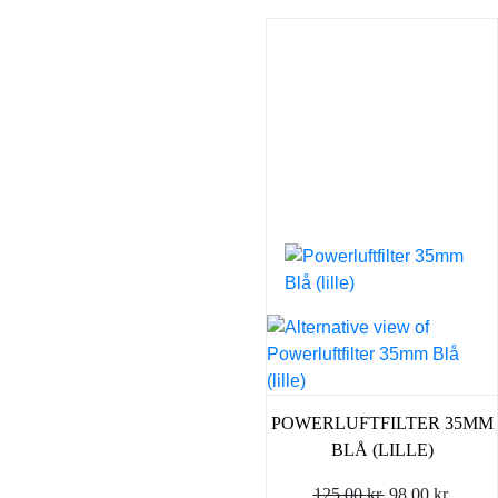
POWERLUFTFILTER 35MM
BLÅ (LILLE)
Den
Den
125,00
kr.
98,00
kr.