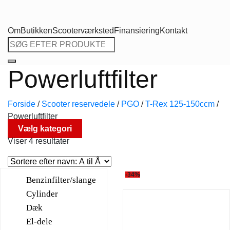
Om
Butikken
Scooterværksted
Finansiering
Kontakt
Søg
efter:
Powerluftfilter
Forside
/
Scooter reservedele
/
PGO
/
T-Rex 125-150ccm
/
Powerluftfilter
Vælg kategori
Viser 4 resultater
-34%
Benzinfilter/slange
Cylinder
Dæk
El-dele