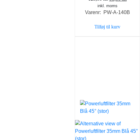
inkl. moms
oprindelige
aktuel
Varenr: PW-A-140B
pris
pris
var:
er:
Tilføj til kurv
125,00 kr..
98,00 