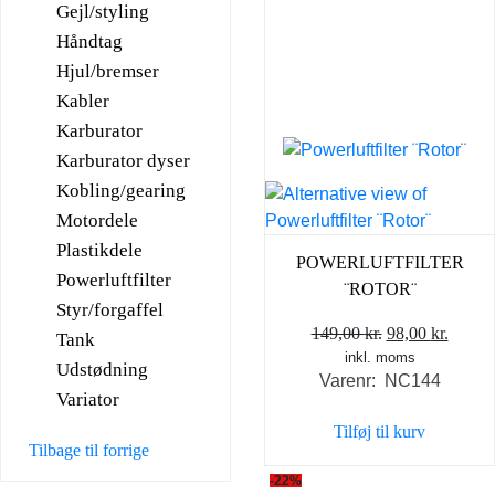
Gejl/styling
Håndtag
Hjul/bremser
Kabler
Karburator
Karburator dyser
Kobling/gearing
Motordele
Plastikdele
POWERLUFTFILTER
Powerluftfilter
¨ROTOR¨
Styr/forgaffel
Den
Den
149,00
kr.
98,00
kr.
Tank
inkl. moms
oprindelige
aktuel
Udstødning
Varenr: NC144
pris
pris
Variator
var:
er:
Tilføj til kurv
149,00 kr..
98,00 
Tilbage til forrige
-22%