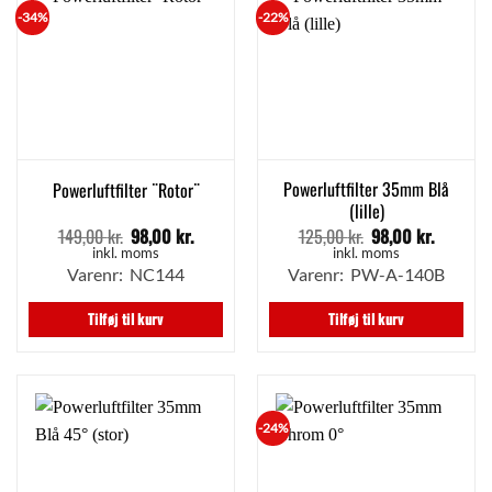
-34%
-22%
Powerluftfilter 35mm Blå
Powerluftfilter ¨Rotor¨
(lille)
149,00
kr.
98,00
kr.
125,00
kr.
98,00
kr.
Den
Den
Den
Den
oprindelige
aktuelle
oprindelige
aktuell
inkl. moms
inkl. moms
pris
pris
pris
pris
Varenr: NC144
Varenr: PW-A-140B
var:
er:
var:
er:
149,00 kr..
98,00 kr..
125,00 kr..
98,00 kr
Tilføj til kurv
Tilføj til kurv
-24%