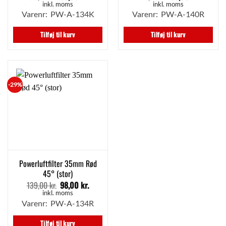
oprindelige
aktuelle
oprindelige
aktuell
inkl. moms
inkl. moms
pris
pris
pris
pris
Varenr: PW-A-134K
Varenr: PW-A-140R
var:
er:
var:
er:
139,00 kr..
98,00 kr..
125,00 kr..
98,00 kr
Tilføj til kurv
Tilføj til kurv
-29%
Powerluftfilter 35mm Rød
45° (stor)
139,00
kr.
98,00
kr.
Den
Den
oprindelige
aktuelle
inkl. moms
pris
pris
Varenr: PW-A-134R
var:
er:
139,00 kr..
98,00 kr..
Tilføj til kurv