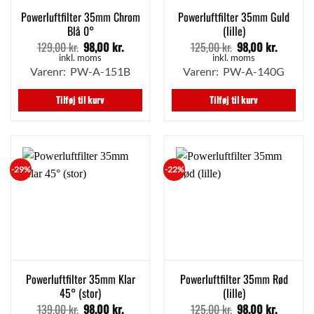
Powerluftfilter 35mm Chrom
Powerluftfilter 35mm Guld
Blå 0°
(lille)
129,00
kr.
98,00
kr.
125,00
kr.
98,00
kr.
Den
Den
Den
Den
oprindelige
aktuelle
oprindelige
aktuell
inkl. moms
inkl. moms
pris
pris
pris
pris
Varenr: PW-A-151B
Varenr: PW-A-140G
var:
er:
var:
er:
129,00 kr..
98,00 kr..
125,00 kr..
98,00 kr
Tilføj til kurv
Tilføj til kurv
-29%
-22%
Powerluftfilter 35mm Klar
Powerluftfilter 35mm Rød
45° (stor)
(lille)
139,00
kr.
98,00
kr.
125,00
kr.
98,00
kr.
Den
Den
Den
Den