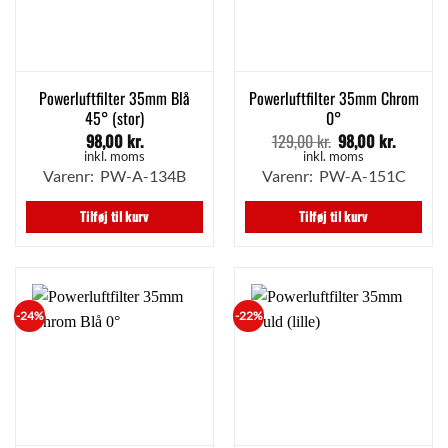
Powerluftfilter 35mm Blå
Powerluftfilter 35mm Chrom
45° (stor)
0°
98,00
kr.
129,00
kr.
98,00
kr.
Den
Den
oprindelige
aktuell
inkl. moms
inkl. moms
pris
pris
Varenr: PW-A-134B
Varenr: PW-A-151C
var:
er:
129,00 kr..
98,00 kr
Tilføj til kurv
Tilføj til kurv
-24%
-22%