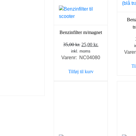
Benz
t
Benzinfilter m/magnet
Den
Den
35,00
kr.
25,00
kr.
inkl. moms
oprindelige
aktuelle
Vare
Varenr: NC04080
pris
pris
Ti
var:
er:
Tilføj til kurv
35,00 kr..
25,00 kr..