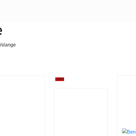
e
r/slange
-29%