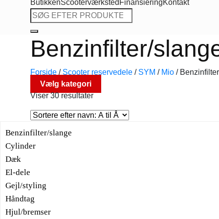
Butikken
Scooterværksted
Finansiering
Kontakt
Søg
efter:
Benzinfilter/slang
Forside
/
Scooter reservedele
/
SYM
/
Mio
/
Benzinfilte
Vælg kategori
Viser 30 resultater
Benzinfilter/slange
Cylinder
Dæk
El-dele
Gejl/styling
Håndtag
Hjul/bremser