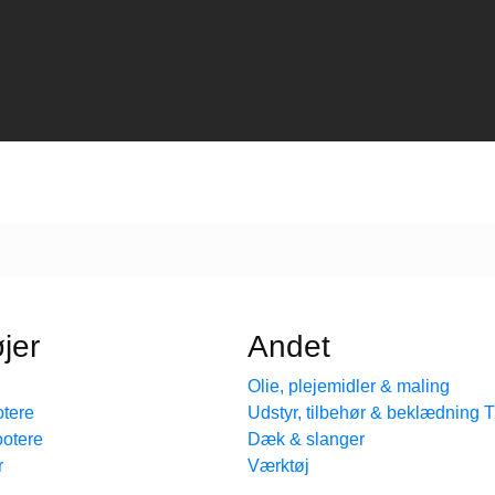
jer
Andet
Olie, plejemidler & maling
tere
Udstyr, tilbehør & beklædning
ootere
Dæk & slanger
r
Værktøj