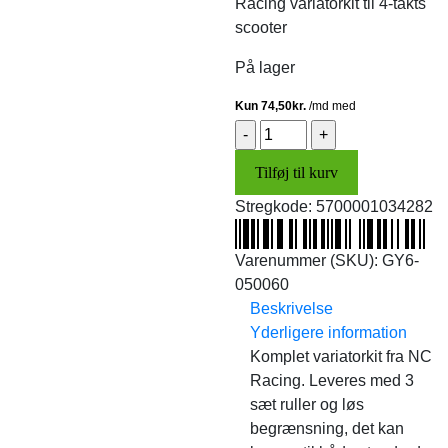
Racing variatorkit til 4-takts
var:
er:
scooter
398,00 kr..
298,00 kr..
På lager
Variatorkit
4T
Tilføj til kurv
(NC
Racing)
Stregkode:
5700001034282
antal
Varenummer (SKU):
GY6-
050060
Beskrivelse
Yderligere information
Komplet variatorkit fra NC
Racing. Leveres med 3
sæt ruller og løs
begrænsning, det kan