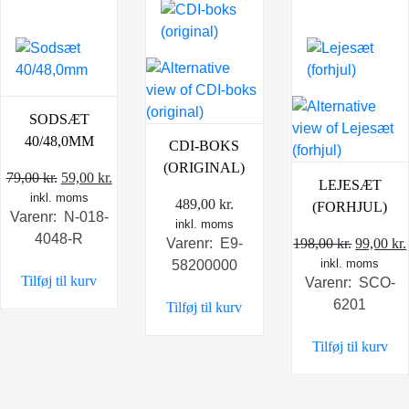
SODSÆT
40/48,0MM
CDI-BOKS
(ORIGINAL)
Den
Den
79,00
kr.
59,00
kr.
LEJESÆT
inkl. moms
oprindelige
aktuelle
489,00
kr.
(FORHJUL)
Varenr: N-018-
pris
pris
inkl. moms
4048-R
var:
er:
Den
198,00
kr.
99,00
kr.
Varenr: E9-
79,00 kr..
59,00 kr..
inkl. moms
oprindel
58200000
Tilføj til kurv
Varenr: SCO-
pris
6201
Tilføj til kurv
var:
198,00 k
Tilføj til kurv