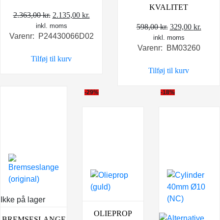
KVALITET
Den
Den
2.363,00
kr.
2.135,00
kr.
inkl. moms
oprindelige
aktuelle
Den
Den
598,00
kr.
329,00
kr.
Varenr: P24430066D02
pris
pris
inkl. moms
oprindelige
aktue
Varenr: BM03260
var:
er:
pris
pris
Tilføj til kurv
2.363,00 kr..
2.135,00 kr..
var:
er:
Tilføj til kurv
598,00 kr..
329,0
-29%
-18%
Ikke på lager
OLIEPROP
BREMSESLANGE