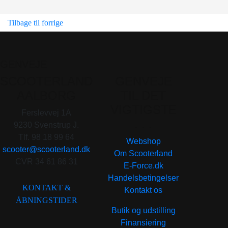
Tilbage til forrige
GENVEJE
SCOOTERLAND
GENVEJE
AALBORG
TIL DET
VIGTIGSTE
Ferslevvej 1A
. . .
9230 Svenstrup J.
Tlf. 98 18 99 64
Webshop
scooter@scooterland.dk
Om Scooterland
CVR 34 61 86 31
E-Force.dk
Handelsbetingelser
KONTAKT &
Kontakt os
ÅBNINGSTIDER
Butik og udstilling
Finansiering