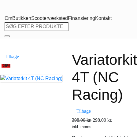
Om
Butikken
Scooterværksted
Finansiering
Kontakt
Søg
efter:
Variatorkit
Tilbage
-25%
4T (NC
Racing)
Tilbage
Den
Den
398,00
kr.
298,00
kr.
inkl. moms
oprindelige
aktuelle
pris
pris