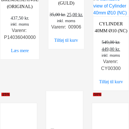
(GULD)
(ORIGINAL)
Den
Den
35,00
kr.
25,00
kr.
437,50
kr.
inkl. moms
oprindelige
aktuelle
CYLINDER
inkl. moms
Varenr: 00906
pris
pris
Varenr:
40MM Ø10 (NC)
var:
er:
P14036040000
Tilføj til kurv
35,00 kr..
25,00 kr..
549,00
kr.
Den
Den
449,00
kr.
Læs mere
oprindelige
inkl. moms
aktu
Varenr:
pris
pris
CY00300
var:
er:
549,00 kr..
449,
Tilføj til kurv
-25%
-50%