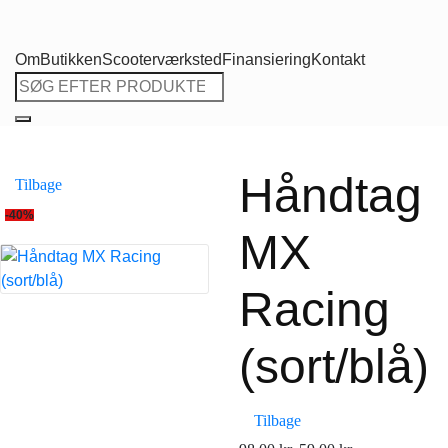
Om
Butikken
Scooterværksted
Finansiering
Kontakt
Søg
efter:
Håndtag
Tilbage
-40%
MX
Racing
(sort/blå)
Tilbage