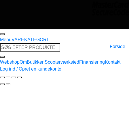
Menu
VAREKATEGORI
Søg
Forside
efter:
Webshop
Om
Butikken
Scooterværksted
Finansiering
Kontakt
Log ind / Opret en kundekonto