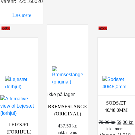
Varenr: 225160020
pris
pris
var:
er:
Læs mere
289,00 kr..
199,00 kr..
-50%
-25%
Ikke på lager
SODSÆT
BREMSESLANGE
40/48,0MM
(ORIGINAL)
Den
79,00
kr.
59,00
kr.
LEJESÆT
437,50
kr.
inkl. moms
oprindel
(FORHJUL)
inkl. moms