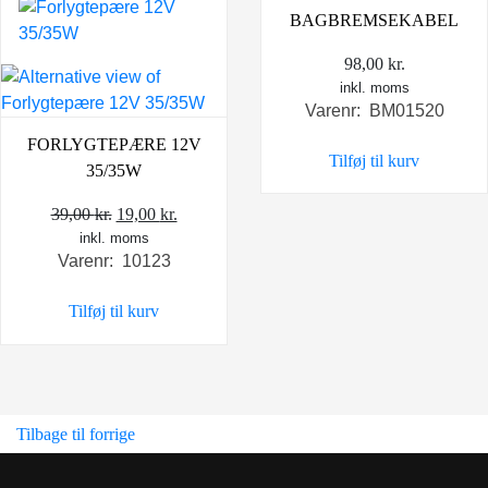
BAGBREMSEKABEL
98,00
kr.
inkl. moms
Varenr: BM01520
FORLYGTEPÆRE 12V
Tilføj til kurv
35/35W
Den
Den
39,00
kr.
19,00
kr.
inkl. moms
oprindelige
aktuelle
Varenr: 10123
pris
pris
var:
er:
Tilføj til kurv
39,00 kr..
19,00 kr..
Tilbage til forrige