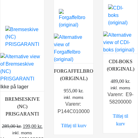
CDI-BOKS
(ORIGINAL)
FORGAFFELBRO
(ORIGINAL)
489,00
kr.
Ikke på lager
inkl. moms
955,00
kr.
Varenr: E9-
inkl. moms
BREMSESKIVE
58200000
Varenr:
(NC)
P144C010000
PRISGARANTI
Tilføj til
kurv
Tilføj til kurv
Den
Den
289,00
kr.
199,00
kr.
inkl. moms
oprindelige
aktuelle