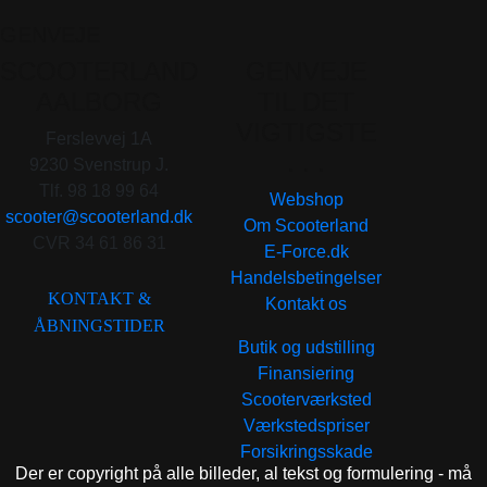
GENVEJE
SCOOTERLAND
GENVEJE
AALBORG
TIL DET
VIGTIGSTE
Ferslevvej 1A
. . .
9230 Svenstrup J.
Tlf. 98 18 99 64
Webshop
scooter@scooterland.dk
Om Scooterland
CVR 34 61 86 31
E-Force.dk
Handelsbetingelser
KONTAKT &
Kontakt os
ÅBNINGSTIDER
Butik og udstilling
Finansiering
Scooterværksted
Værkstedspriser
Forsikringsskade
Der er copyright på alle billeder, al tekst og formulering - må