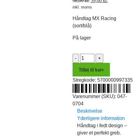
Den
Den
98,00
kr.
59,00
kr.
inkl. moms
oprindelige
aktuelle
pris
pris
Håndtag MX Racing
var:
er:
(sort/blå)
98,00 kr..
59,00 kr..
På lager
Håndtag
MX
Tilføj til kurv
Racing
(sort/blå)
Stregkode:
5700000997335
antal
Varenummer (SKU):
047-
0704
Beskrivelse
Yderligere information
Håndtag i fedt design –
giver et perfekt greb.