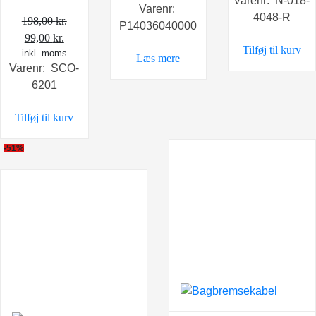
Varenr: N-018-
pris
Varenr:
4048-R
var:
198,00
kr.
P14036040000
Den
Den
79,00 kr.
99,00
kr.
Tilføj til kurv
inkl. moms
oprindelige
aktuelle
Læs mere
Varenr: SCO-
pris
pris
6201
var:
er:
198,00 kr..
99,00 kr..
Tilføj til kurv
-51%