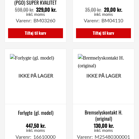
(PGO) SUPER KVALITET
598,00
kr.
329,00
kr.
35,00
kr.
20,00
kr.
Den
Den
Den
Den
oprindelige
aktuelle
oprindelige
aktuelle
inkl. moms
inkl. moms
pris
pris
pris
pris
Varenr: BM03260
Varenr: BM04110
var:
er:
var:
er:
598,00 kr..
329,00 kr..
35,00 kr..
20,00 kr.
Tilføj til kurv
Tilføj til kurv
IKKE PÅ LAGER
IKKE PÅ LAGER
Bremselyskontakt H.
Forlygte (gl. model)
(original)
447,50
kr.
130,00
kr.
inkl. moms
inkl. moms
Varenr: 16610000
Varenr: M25480300001