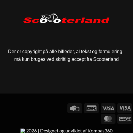
Der er copyright på alle billeder, al tekst og formulering -
må kun bruges ved skriftlig accept fra Scooterland
Credit
DanKort
Visa
V
Card
E
MasterC
M
2
2026 | Designet og udviklet af Kompas360