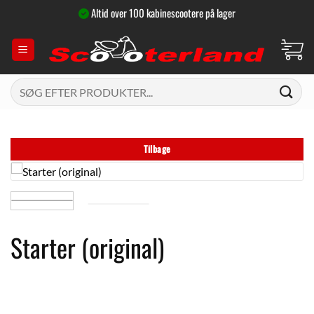
Fortsæt
Altid over 100 kabinescootere på lager
til
indhold
Søg
efter:
Tilbage
Starter (original)