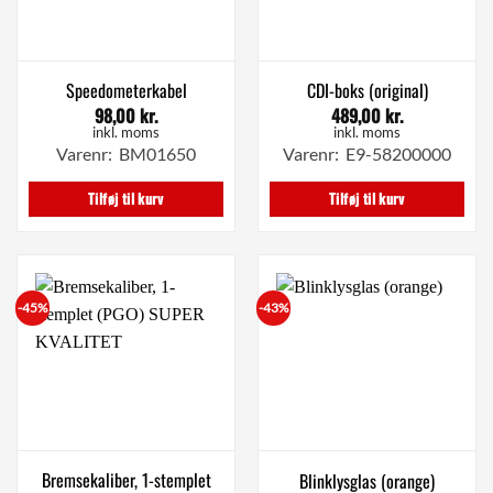
Speedometerkabel
CDI-boks (original)
98,00
kr.
489,00
kr.
inkl. moms
inkl. moms
Varenr: BM01650
Varenr: E9-58200000
Tilføj til kurv
Tilføj til kurv
-45%
-43%
Bremsekaliber, 1-stemplet
Blinklysglas (orange)