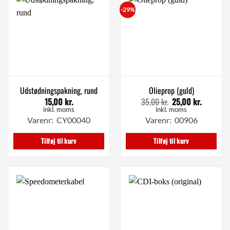
-29%
Udstødningspakning, rund
Olieprop (guld)
15,00
kr.
35,00
kr.
25,00
kr.
Den
Den
oprindelige
aktuelle
inkl. moms
inkl. moms
pris
pris
Varenr: CY00040
Varenr: 00906
var:
er:
35,00 kr..
25,00 kr.
Tilføj til kurv
Tilføj til kurv